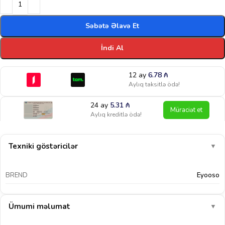
Səbətə Əlavə Et
İndi Al
12 ay
6.78
₼
Aylıq taksitlə ödə!
24 ay
5.31
₼
Müraciət et
Aylıq kreditlə ödə!
Texniki göstəricilər
▼
BREND
Eyooso
Ümumi məlumat
▼