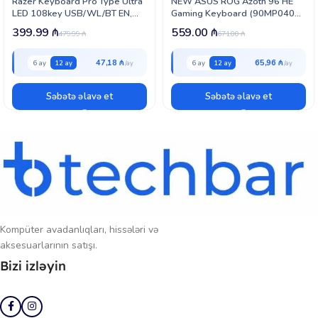
Razer Keyboard Pro Type Ultra
NEW ASUS ROG Azoth 96 HE
seçimidir.
LED 108key USB/WL/BT EN,
Gaming Keyboard (90MP040H-
white (RZ03-04110100-R3M1)
BKRA00)
399.99
₼
559.00
₼
479.99
₼
671.00
₼
47,18 ₼
65,96 ₼
6 ay
12 ay
6 ay
12 ay
Səbətə əlavə et
Səbətə əlavə et
Kompüter avadanlıqları, hissələri və
aksesuarlarının satışı.
Bizi izləyin