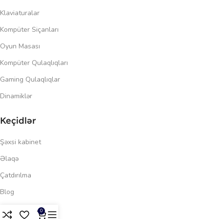
Klaviaturalar
Kompüter Siçanları
Oyun Masası
Kompüter Qulaqlıqları
Gaming Qulaqlıqlar
Dinamiklər
Keçidlər
Şəxsi kabinet
Əlaqə
Çatdırılma
Blog
83.00
₼
Məxfilik siyasəti
0