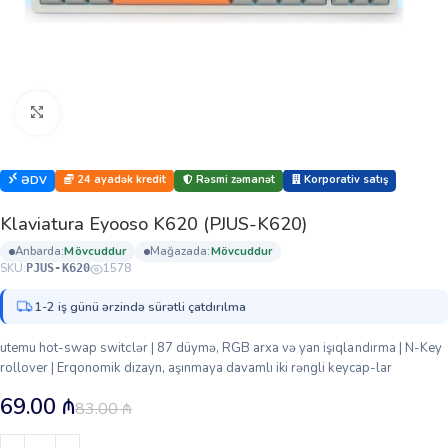
Böyütmək üçün klikləyin
24 ayadək kredit
Rəsmi zəmanət
Korporativ satış
ƏDV
Klaviatura Eyooso K620 (PJUS-K620)
anbarda:
mövcuddur
mağazada:
mövcuddur
SKU:
1578
PJUS-K620
1-2 iş günü ərzində sürətli çatdırılma
utemu hot-swap switclər | 87 düymə, RGB arxa və yan işıqlandırma | N-Key
rollover | Erqonomik dizayn, aşınmaya davamlı iki rəngli keycap-lar
69.00
₼
83.00
₼