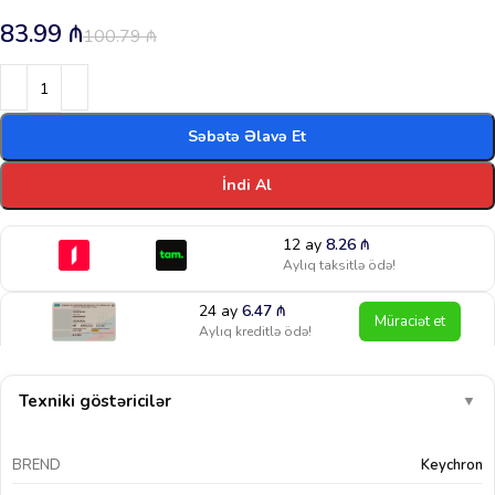
83.99
₼
100.79
₼
Səbətə Əlavə Et
İndi Al
12 ay
8.26
₼
Aylıq taksitlə ödə!
24 ay
6.47
₼
Müraciət et
Aylıq kreditlə ödə!
Texniki göstəricilər
▼
BREND
Keychron