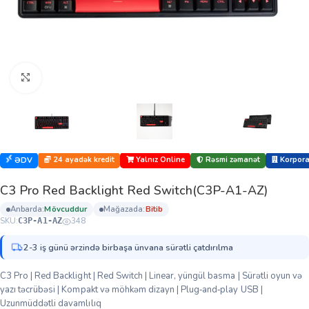
Böyütmək üçün klikləyin
24 ayadək kredit
Yalnız Online
Rəsmi zəmanət
Korporat
ƏDV
C3 Pro Red Backlight Red Switch(C3P-A1-AZ)
anbarda:
mövcuddur
mağazada:
bi̇ti̇b
SKU:
348
C3P-A1-AZ
2-3 iş günü ərzində birbaşa ünvana sürətli çatdırılma
C3 Pro | Red Backlight | Red Switch | Linear, yüngül basma | Sürətli oyun və
yazı təcrübəsi | Kompakt və möhkəm dizayn | Plug‑and‑play USB |
Uzunmüddətli davamlılıq