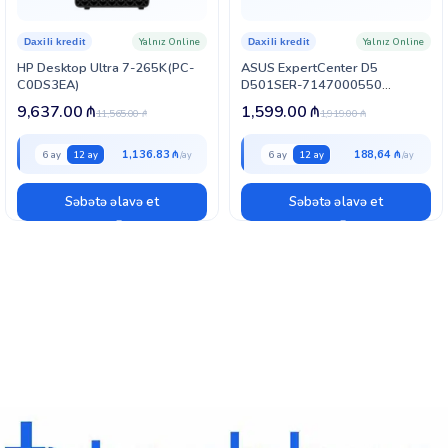
Yalnız Online
Yalnız Online
Daxili kredit
Daxili kredit
HP Desktop Ultra 7-265K(PC-
ASUS ExpertCenter D5
C0DS3EA)
D501SER-7147000550
(90PF05M1-M016A0) Small
9,637.00
₼
1,599.00
₼
11,565.00
₼
1,919.00
₼
Form Factor
1,136.83 ₼
188,64 ₼
6 ay
12 ay
6 ay
12 ay
Səbətə əlavə et
Səbətə əlavə et