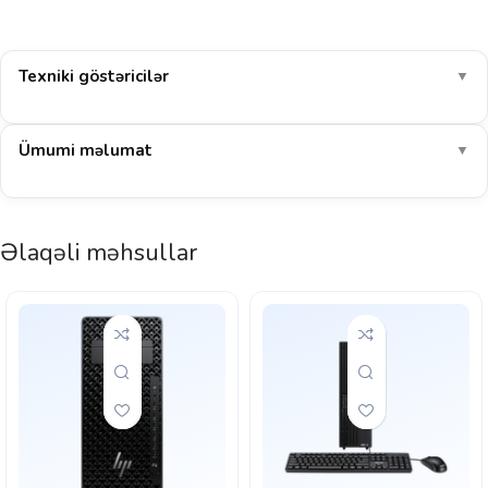
Texniki göstəricilər
▼
Ümumi məlumat
▼
Əlaqəli məhsullar