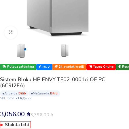
Böyütmək üçün klikləyin
Pulsuz çatdırılma
24 ayadək kredit
Yalnız Online
Rəsm
ƏDV
Sistem Bloku HP ENVY TE02-0001ci OF PC
(6C9J2EA)
anbarda:
bi̇ti̇b
mağazada:
bi̇ti̇b
SKU:
222
6C9J2EA
3,056.00
₼
3,396.00
₼
Stokda bitdi