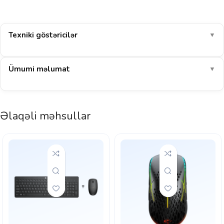
Texniki göstəricilər
▼
Ümumi məlumat
▼
Əlaqəli məhsullar