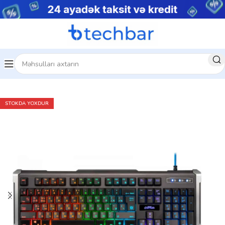
Ev
Kompüter aksesuarları
Klaviaturalar
STOKDA YOXDUR