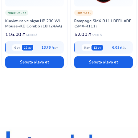
Yalnız Online
Taksitlə al
Klaviatura ve siçan HP 230 WL
Rampage SMX-R111 DEFILADE
Mouse+KB Combo (18H24AA)
(SMX-R111)
116.00
₼
52.00
₼
140.00
₼
62.00
₼
13,76 ₼
6,09 ₼
6 ay
12 ay
6 ay
12 ay
Səbətə əlavə et
Səbətə əlavə et