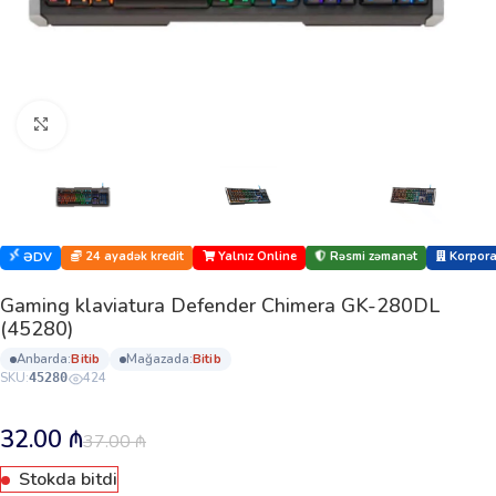
Böyütmək üçün klikləyin
24 ayadək kredit
Yalnız Online
Rəsmi zəmanət
Korporat
ƏDV
Gaming klaviatura Defender Chimera GK-280DL
(45280)
anbarda:
bi̇ti̇b
mağazada:
bi̇ti̇b
SKU:
424
45280
32.00
₼
37.00
₼
Stokda bitdi