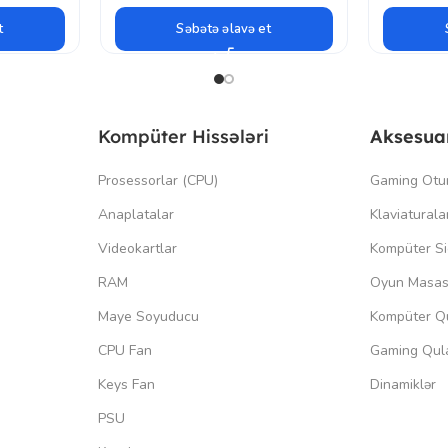
t
Səbətə əlavə et
Kompüter Hissələri
Aksesua
Prosessorlar (CPU)
Gaming Otu
Anaplatalar
Klaviaturala
Videokartlar
Kompüter Si
RAM
Oyun Masas
Maye Soyuducu
Kompüter Qu
CPU Fan
Gaming Qula
Keys Fan
Dinamiklər
PSU