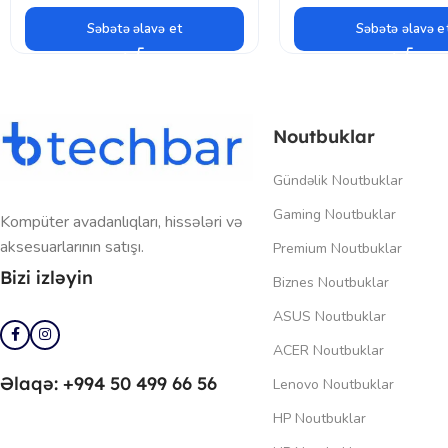
Səbətə əlavə et
Səbətə əlavə e
Noutbuklar
Gündəlik Noutbuklar
Gaming Noutbuklar
Kompüter avadanlıqları, hissələri və
aksesuarlarının satışı.
Premium Noutbuklar
Bizi izləyin
Biznes Noutbuklar
ASUS Noutbuklar
ACER Noutbuklar
Əlaqə: +994 50 499 66 56
Lenovo Noutbuklar
HP Noutbuklar