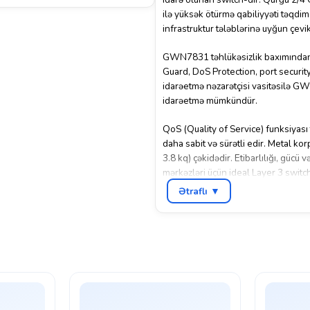
ilə yüksək ötürmə qabiliyyəti təqdim
infrastruktur tələblərinə uyğun çevi
GWN7831 təhlükəsizlik baxımından i
Guard, DoS Protection, port securit
idarəetmə nəzarətçisi vasitəsilə 
idarəetmə mümkündür.
QoS (Quality of Service) funksiyası 
daha sabit və sürətli edir. Metal k
3.8 kq) çəkidədir. Etibarlılığı, güc
mərkəzləri üçün ideal Layer 3 switch 
Ətraflı ▼