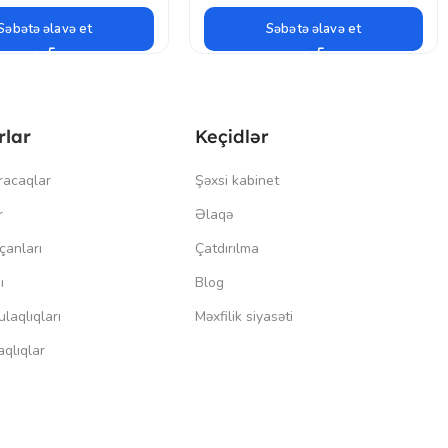
Səbətə əlavə et
Səbətə əlavə et
rlar
Keçidlər
racaqlar
Şəxsi kabinet
r
Əlaqə
çanları
Çatdırılma
ı
Blog
laqlıqları
Məxfilik siyasəti
qlıqlar