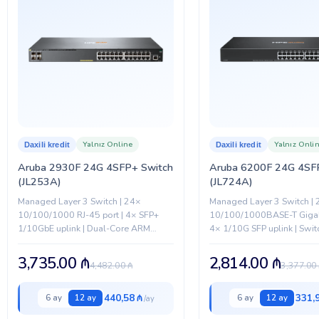
Yalnız Online
Yalnız Onli
Daxili kredit
Daxili kredit
Aruba 2930F 24G 4SFP+ Switch
Aruba 6200F 24G 4SF
(JL253A)
(JL724A)
Managed Layer 3 Switch | 24×
Managed Layer 3 Switch |
10/100/1000 RJ-45 port | 4× SFP+
10/100/1000BASE-T Gigabi
1/10GbE uplink | Dual-Core ARM
4× 1/10G SFP uplink | Swit
Cortex-A9 1016 MHz | 1 GB DDR3
capacity: 128 Gbps | Qua
SDRAM | 4 GB eMMC...
Cortex-A72 1.8 GHz | 8 GB.
3,735.00
₼
2,814.00
₼
4,482.00
₼
3,377.00
440,58 ₼
331,
6 ay
12 ay
6 ay
12 ay