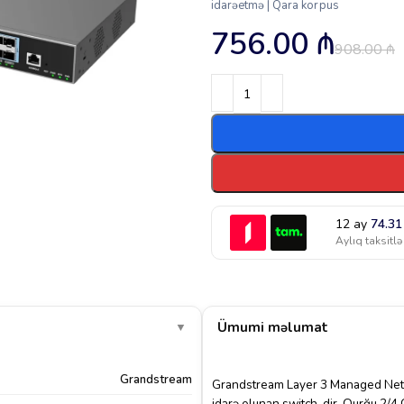
idarəetmə | Qara korpus
756.00
₼
908.00
₼
12 ay
74.3
Aylıq taksitlə
Ümumi məlumat
▼
Grandstream
Grandstream Layer 3 Managed Netw
idarə olunan switch-dir. Qurğu 2/4 