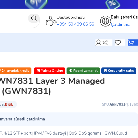
Bakı şəhəri üz
Dəstək xidməti
+994 50 499 66 56
Çatdırılma
24 ayadək kredit
Yalnız Online
Rəsmi zəmanət
Korporativ satış
WN7831 Layer 3 Managed
h (GWN7831)
da:
bi̇ti̇b
SKU:
1360
GWN7831
ünvana sürətli çatdırılma
SFP, 4/12 SFP+ port | IPv4/IPv6 dəstəyi | QoS, DoS qoruma | GWN.Cloud