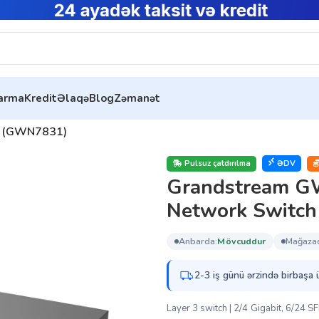
tarma
Kredit
Əlaqə
Blog
Zəmanət
switch)
h (GWN7831)
Pulsuz çatdırılma
ƏDV
Grandstream G
Network Switc
anbarda:
mövcuddur
mağaza
2-3 iş günü ərzində birbaşa 
Layer 3 switch | 2/4 Gigabit, 6/24 