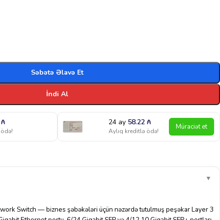
Səbətə Əlavə Et
İndi Al
1
₼
24 ay
58.22
₼
Müraciət et
 ödə!
Aylıq kreditlə ödə!
▼
ork Switch — biznes şəbəkələri üçün nəzərdə tutulmuş peşəkar Layer 3
Gigabit Ethernet portu, 6/24 Gigabit SFP və 4/12 10 Gigabit SFP+ portları