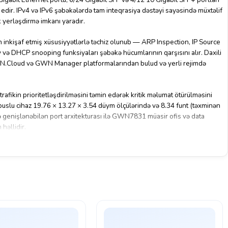
 edir. IPv4 və IPv6 şəbəkələrdə tam inteqrasiya dəstəyi sayəsində müxtəlif
k yerləşdirmə imkanı yaradır.
nkişaf etmiş xüsusiyyətlərlə təchiz olunub — ARP Inspection, IP Source
y və DHCP snooping funksiyaları şəbəkə hücumlarının qarşısını alır. Daxili
GWN.Cloud və GWN Manager platformalarından bulud və yerli rejimdə
trafikin prioritetləşdirilməsini təmin edərək kritik məlumat ötürülməsini
orpuslu cihaz 19.76 × 13.27 × 3.54 düym ölçülərində və 8.34 funt (təxminən
ü və genişlənəbilən port arxitekturası ilə GWN7831 müasir ofis və data
həllidir.