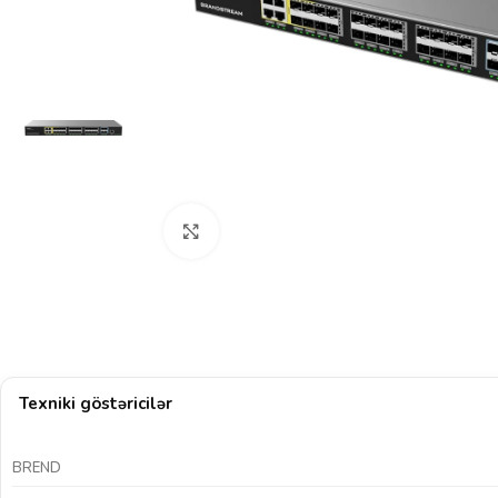
Böyütmək üçün klikləyin
Texniki göstəricilər
BREND