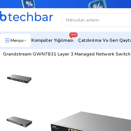
YENI
Menyu
Kompüter Yığılması
Çatdırılma Və Geri Qay
Ev
Təhlükəsizlik sistemləri
Ötürmə Məhsulları
Kommutatorlar (
Grandstream GWN7831 Layer 3 Managed Network Switc