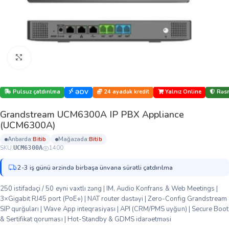
Böyütmək üçün klikləyin
Pulsuz çatdırılma
24 ayadək kredit
Yalnız Online
Rəsm
ƏDV
Grandstream UCM6300A IP PBX Appliance
(UCM6300A)
anbarda:
bi̇ti̇b
mağazada:
bi̇ti̇b
SKU:
1400
UCM6300A
2-3 iş günü ərzində birbaşa ünvana sürətli çatdırılma
250 istifadəçi / 50 eyni vaxtlı zəng | IM, Audio Konfrans & Web Meetings |
3×Gigabit RJ45 port (PoE+) | NAT router dəstəyi | Zero-Config Grandstream
SIP qurğuları | Wave App inteqrasiyası | API (CRM/PMS uyğun) | Secure Boot
& Sertifikat qoruması | Hot-Standby & GDMS idarəetməsi