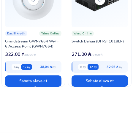
Yalnız Online
Yalnız Online
Daxili kredit
Grandstream GWN7664 Wi-Fi
Switch Dahua (DH-SF1018LP)
6 Access Point (GWN7664)
322.00
₼
271.00
₼
387.00
₼
326.00
₼
38,04 ₼
32,05 ₼
6 ay
12 ay
6 ay
12 ay
Səbətə əlavə et
Səbətə əlavə et