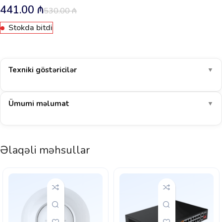
441.00
₼
530.00
₼
Stokda bitdi
Texniki göstəricilər
▼
Ümumi məlumat
▼
Əlaqəli məhsullar