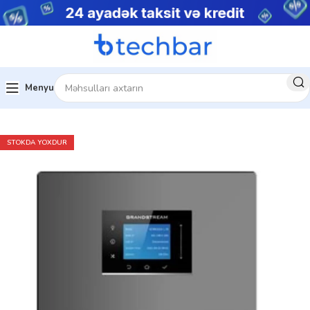
Menyu
Ev
Şəbəkə avadanlıqları
STOKDA YOXDUR