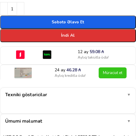
Səbətə Əlavə Et
İndi Al
12 ay
59.08
₼
Aylıq taksitlə ödə!
24 ay
46.28
₼
Müraciət et
Aylıq kreditlə ödə!
Texniki göstəricilər
▼
Ümumi məlumat
▼