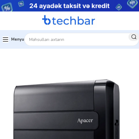
Menyu
Ev
Kompüter aksesuarları
Xarici HDD