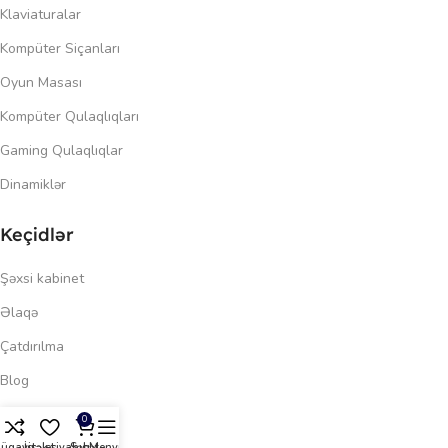
Klaviaturalar
Kompüter Siçanları
Oyun Masası
Kompüter Qulaqlıqları
Gaming Qulaqlıqlar
Dinamiklər
Keçidlər
Şəxsi kabinet
Əlaqə
Çatdırılma
Blog
722.00
₼
Məxfilik siyasəti
46.28 ₼
0
601.00
₼
üqayisə et
İstək siyahısı
Səbət
Menyu