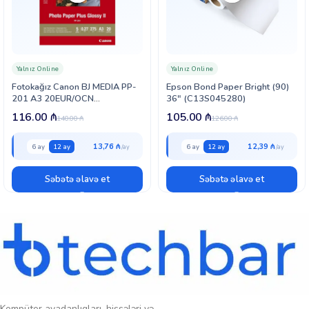
və doldurma üçün rahat dizayna malikdir.
Ümumilikdə,
L100 Cyan ink bottle 70ml (C13T66424A)
— rəngli çap
tələb edən ev və ofis istifadəçiləri üçün etibarlı, orijinal və qənaətcil
mürəkkəb doldurma həllidir.
Yalnız Online
Yalnız Online
Fotokağız Canon BJ MEDIA PP-
Epson Bond Paper Bright (90)
201 A3 20EUR/OCN
36″ (C13S045280)
(2311B020)
116.00
₼
105.00
₼
140.00
₼
126.00
₼
13,76 ₼
12,39 ₼
6 ay
12 ay
6 ay
12 ay
Səbətə əlavə et
Səbətə əlavə et
Kompüter avadanlıqları, hissələri və