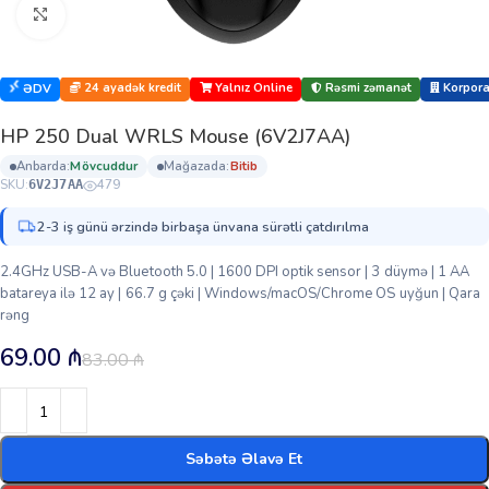
Böyütmək üçün klikləyin
24 ayadək kredit
Yalnız Online
Rəsmi zəmanət
Korporat
ƏDV
HP 250 Dual WRLS Mouse (6V2J7AA)
anbarda:
mövcuddur
mağazada:
bi̇ti̇b
SKU:
479
6V2J7AA
2-3 iş günü ərzində birbaşa ünvana sürətli çatdırılma
2.4GHz USB-A və Bluetooth 5.0 | 1600 DPI optik sensor | 3 düymə | 1 AA
batareya ilə 12 ay | 66.7 g çəki | Windows/macOS/Chrome OS uyğun | Qara
rəng
69.00
₼
83.00
₼
Səbətə Əlavə Et