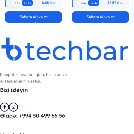
8,85 ₼
36,57 ₼
6 ay
12 ay
6 ay
12 ay
Səbətə əlavə et
Səbətə əlavə et
Kompüter avadanlıqları, hissələri və
aksesuarlarının satışı.
Bizi izləyin
Əlaqə: +994 50 499 66 56