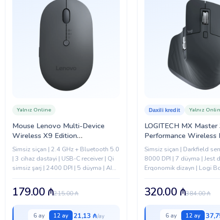
Yalnız Online
Yalnız Onli
Daxili kredit
Mouse Lenovo Multi-Device
LOGITECH MX Master
Wireless X9 Edition
Performance Wireless
(4Y51R29290)
GRAPHITE (910-0075
Simsiz siçan | 2.4 GHz + Bluetooth 5.0
Simsiz siçan | Darkfield se
| 3 cihaz dəstəyi | USB-C receiver | Qi
8000 DPI | 7 düymə | Jest 
simsiz şarj | 2400 DPI | 5 düymə | AI
Erqonomik dizayn | Logi B
Now düyməsi...
qəbuledici
179.00
₼
320.00
₼
215.00
₼
384.00
₼
21,13 ₼
37,7
6 ay
12 ay
6 ay
12 ay