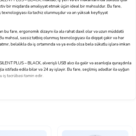
ktiv bir miqdarda əməliyyat etmək üçün ideal bir məhsuldur. Bu fare,
ş texnologiyası ilə təchiz olunmuşdur və ən yüksək keyfiyyət
bu fare, ergonomik dizaynı ilə ələ rahat daxil olur və uzun müddətli
Bu məhsul, səssiz tətbiq olunmuş texnologiyası ilə diqqət çəkir və hər
ratmır, beləliklə də iş ortamında və ya evdə olsa belə sükutlu işlərə imkan
T PLUS – BLACK, əlverişli USB alıcı ilə gəlir və asanlıqla quraşdırıla
qla istifadə edilə bilər və 24 ay işləyir. Bu fare, seçilmiş ədədlər ilə uyğun
lu iş təcrübəsi təmin edir.