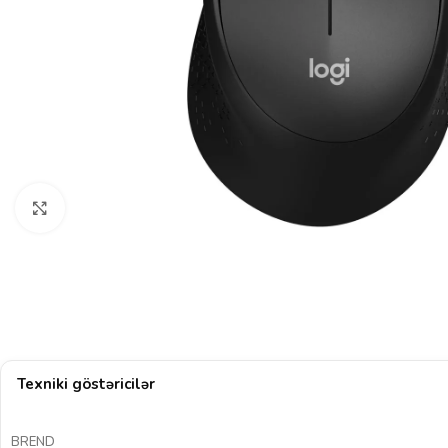
Böyütmək üçün klikləyin
Texniki göstəricilər
BREND