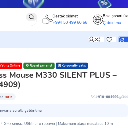
Bakı şəhəri üz
Dəstək xidməti
+994 50 499 66 56
Çatdırılma
Yalnız Online
Rəsmi zəmanət
Korporativ satış
ess Mouse M330 SILENT PLUS –
4909)
da:
bi̇ti̇b
SKU:
344
910-004909
ünvana sürətli çatdırılma
 2.4 GHz simsiz, USB nano receiver | Maksimum əlaqə məsafəsi: 10 m |