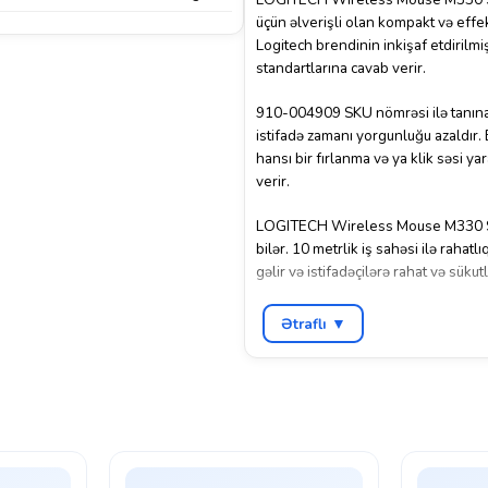
üçün əlverişli olan kompakt və effe
Logitech brendinin inkişaf etdirilmi
standartlarına cavab verir.
910-004909 SKU nömrəsi ilə tanınan 
istifadə zamanı yorgunluğu azaldır. 
hansı bir fırlanma və ya klik səsi ya
verir.
LOGITECH Wireless Mouse M330 SILEN
bilər. 10 metrlik iş sahəsi ilə rahatlı
gəlir və istifadəçilərə rahat və sükut
Ətraflı ▼