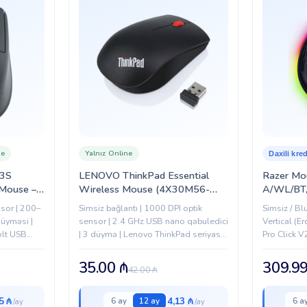
ne
Yalnız Online
Daxili kred
 3S
LENOVO ThinkPad Essential
Razer Mou
 Mouse –
Wireless Mouse (4X30M56-
A/WL/BT, 
01)
887)
(RZ01-0
nsor | 200–
Simsiz bağlantı | 1000 DPI optik
Simsiz / Bl
düyməsi |
sensor | 2.4 GHz USB nano qəbuledici
Vertical (E
olt USB
| 3 düymə | Lenovo ThinkPad seriyası
Pro Click V
üçün nəzərdə tutulmuş
peşəkar ist
35.00
₼
309.9
42.00
₼
5 ₼
4,13 ₼
6 ay
12 ay
6 a