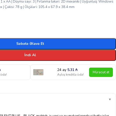
: 1 x AA | Düymə sayı: 3 | Fırlanma təkəri: 2D mexaniki | Uyğunluq: Windows
| Çəkisi: 78 g | Ölçüləri: 105.4 x 67.9 x 38.4 mm
Səbətə Əlavə Et
İndi Al
₼
24 ay
5.31
₼
Müraciət et
 ödə!
Aylıq kreditlə ödə!
▼
ENT PLUS – BLACK, məktəb, iş yeri və ev məkanlarında sükutlu işlər