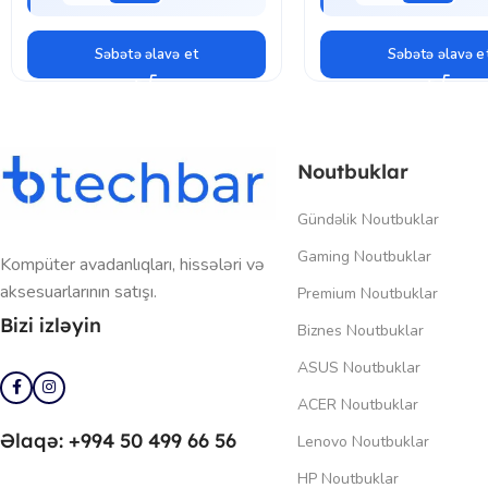
Səbətə əlavə et
Səbətə əlavə e
Noutbuklar
Gündəlik Noutbuklar
Gaming Noutbuklar
Kompüter avadanlıqları, hissələri və
aksesuarlarının satışı.
Premium Noutbuklar
Bizi izləyin
Biznes Noutbuklar
ASUS Noutbuklar
ACER Noutbuklar
Əlaqə: +994 50 499 66 56
Lenovo Noutbuklar
HP Noutbuklar