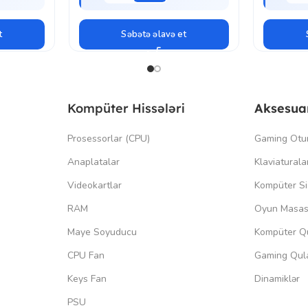
t
Səbətə əlavə et
Kompüter Hissələri
Aksesua
Prosessorlar (CPU)
Gaming Otu
Anaplatalar
Klaviaturala
Videokartlar
Kompüter Si
RAM
Oyun Masas
Maye Soyuducu
Kompüter Qu
CPU Fan
Gaming Qula
Keys Fan
Dinamiklər
PSU