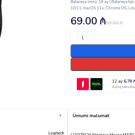
Batareya ömrü: 18 ay | Batareya tipi
10/11, macOS 11+, Chrome OS, Linux 
69.00
₼
83.00
₼
12 ay
6.78
Aylıq taksitlə
Ümumi məlumat
▼
Logitech
LOGITECH Wireless Mouse M330 SIL