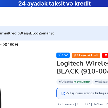
tarma
Kredit
Əlaqə
Blog
Zəmanət
0-004909)
ƏDV
24 ayadək kredit
Logitech Wirel
BLACK (910-00
anbarda:
mövcuddur
mağaza
2-3 iş günü ərzində birbaşa 
Optik sensor | 1000 DPI | Bağlantı: