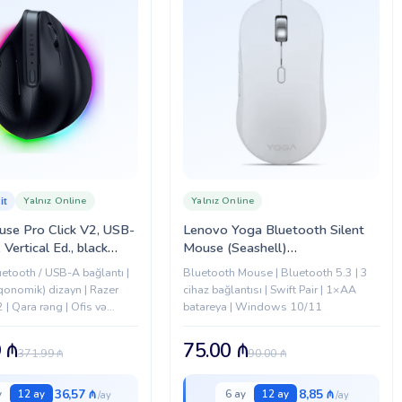
Yalnız Online
Yalnız Online
it
se Pro Click V2, USB-
Lenovo Yoga Bluetooth Silent
Vertical Ed., black
Mouse (Seashell)
5250100-R3G1)
(GY51S61925)
uetooth / USB-A bağlantı |
Bluetooth Mouse | Bluetooth 5.3 | 3
rqonomik) dizayn | Razer
cihaz bağlantısı | Swift Pair | 1×AA
2 | Qara rəng | Ofis və
batareya | Windows 10/11
ifadə üçün
9
₼
75.00
₼
371.99
₼
90.00
₼
36,57 ₼
8,85 ₼
y
12 ay
6 ay
12 ay