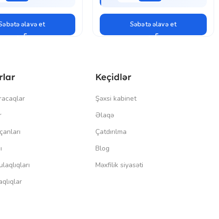
Səbətə əlavə et
Səbətə əlavə et
rlar
Keçidlər
racaqlar
Şəxsi kabinet
r
Əlaqə
çanları
Çatdırılma
ı
Blog
laqlıqları
Məxfilik siyasəti
qlıqlar