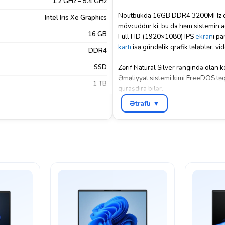
1.2 GHz – 5.4 GHz
Noutbukda 16GB DDR4 3200MHz ope
Intel Iris Xe Graphics
mövcuddur ki, bu da həm sistemin açıl
16 GB
Full HD (1920×1080) IPS
ekran
ı pa
kartı
isə gündəlik qrafik tələblər, v
DDR4
SSD
Zərif Natural Silver rəngində olan
Əməliyyat sistemi kimi FreeDOS təqdi
1 TB
quraşdıra bilər.
14.0"
Ətraflı ▼
1920×1080
FHD
FreeDos
k
,
HDMI
,
USB Type-A
,
USB Type-C
Sadə noutbuk
Xeyr
Natural Silver