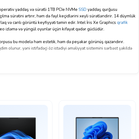
rativ yaddaş və sürətli 1TB PCIe NVMe
SSD
yaddaş qurğusu
ma sürətini artırır, həm də fayl keçidlərini xeyli sürətləndirir.
14 düymlük
rlaq və canlı görüntü keyfiyyəti təmin edir.
Intel İris Xe Graphics
qrafik
ideo izləmə və yüngül oyunlar üçün kifayət qədər güclüdür.
 korpusu bu modelə həm estetik, həm də peşəkar görünüş qazandırır.
m olunur, yəni istifadəçi öz istədiyi əməliyyat sistemini sərbəst şəkildə