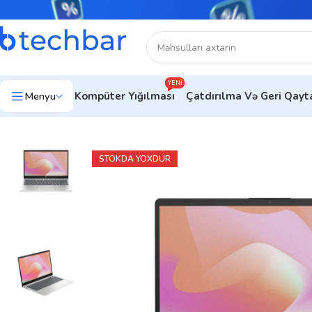
YENI
Menyu
Kompüter Yığılması
Çatdırılma Və Geri Qay
Ev
Noutbuklar
HP Notebook
Noutbuk HP 14-ep1000ci (A16
STOKDA YOXDUR