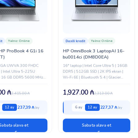
Yalnız Online
Yalnız Online
it
Daxili kredit
HP ProBook 4 G1i 16
HP OmniBook 3 LaptopAI 16-
T)
bu0014ci (DM8D0EA)
XGA UWVA 300 FHDC
16" laptop | Intel Core Ultra 5 | 16GB
| Intel Ultra 5-225U
DDR5 | 512GB SSD | 2K IPS ekran |
 | 16 GB DDR5 5600 MHz
Wi-Fi 6E | Bluetooth 5.4 | Glacier
GB PCIe NVMe SSD | Intel
Silver
.00
₼
1,927.00
₼
2,415.00
₼
2,313.00
₼
237,39 ₼
227,37 ₼
12 ay
6 ay
12 ay
Səbətə əlavə et
Səbətə əlavə et