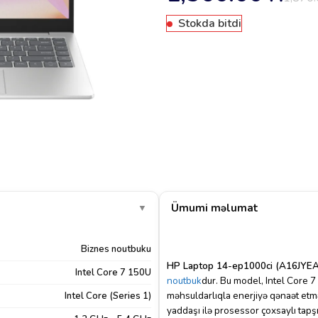
Stokda bitdi
Ümumi məlumat
▼
Biznes noutbuku
HP Laptop 14-ep1000ci (A16JYEA
Intel Core 7 150U
noutbuk
dur.
Bu model, Intel Core 7
məhsuldarlıqla enerjiyə qənaət etmə
Intel Core (Series 1)
yaddaşı ilə prosessor çoxsaylı tapşırı