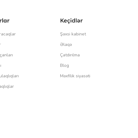
rlar
Keçidlər
racaqlar
Şəxsi kabinet
r
Əlaqə
çanları
Çatdırılma
ı
Blog
laqlıqları
Məxfilik siyasəti
qlıqlar