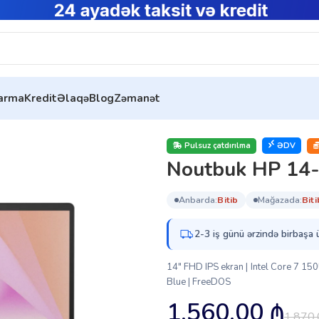
tarma
Kredit
Əlaqə
Blog
Zəmanət
JYEA)
Pulsuz çatdırılma
ƏDV
Noutbuk HP 14-
anbarda:
bi̇ti̇b
mağazada:
bi̇ti
2-3 iş günü ərzində birbaşa 
14″ FHD IPS ekran | Intel Core 7 15
Blue | FreeDOS​
1,560.00
₼
1,870