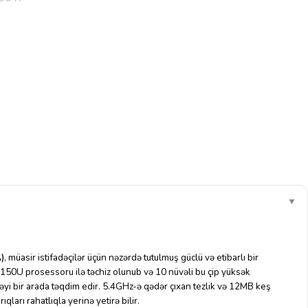
▼
)
, müasir istifadəçilər üçün nəzərdə tutulmuş güclü və etibarlı bir
 150U prosessoru ilə təchiz olunub və 10 nüvəli bu çip yüksək
yi bir arada təqdim edir.
5.4GHz-ə qədər çıxan tezlik və 12MB keş
qları rahatlıqla yerinə yetirə bilir.