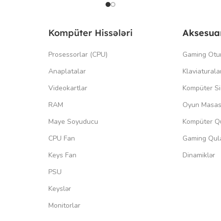
Kompüter Hissələri
Aksesua
Prosessorlar (CPU)
Gaming Otu
Anaplatalar
Klaviaturala
Videokartlar
Kompüter Si
RAM
Oyun Masas
Maye Soyuducu
Kompüter Qu
CPU Fan
Gaming Qula
Keys Fan
Dinamiklər
PSU
Keyslər
Monitorlar