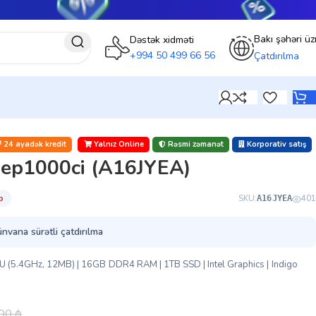
Bakı şəhəri üz
Dəstək xidməti
+994 50 499 66 56
Çatdırılma
24 ayadək kredit
Yalnız Online
Rəsmi zəmanət
Korporativ satış
ep1000ci (A16JYEA)
̇b
SKU:
401
A16JYEA
ünvana sürətli çatdırılma
0U (5.4GHz, 12MB) | 16GB DDR4 RAM | 1TB SSD | Intel Graphics | Indigo
.00
₼