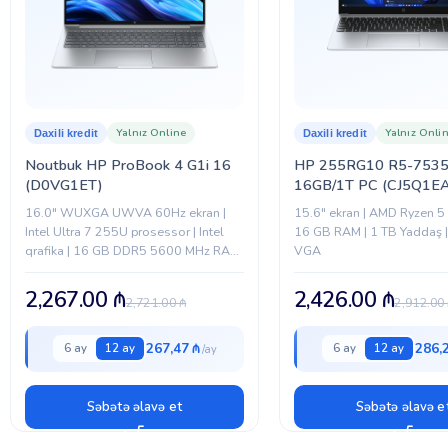
BREND
Yalnız Online
Yalnız Onli
Daxili kredit
Daxili kredit
Noutbuk HP ProBook 4 G1i 16
HP 255RG10 R5-7535
(D0VG1ET)
16GB/1T PC (CJ5Q1EA
16.0" WUXGA UWVA 60Hz ekran |
15.6″ ekran | AMD Ryzen 5
Intel Ultra 7 255U prosessor | Intel
16 GB RAM | 1 TB Yaddaş 
qrafika | 16 GB DDR5 5600 MHz RAM
VGA
| 512 GB PCIe NVMe SSD | Wi-Fi...
2,267.00
₼
2,426.00
₼
2,721.00
₼
2,912.00
267,47 ₼
286,
6 ay
12 ay
6 ay
12 ay
Səbətə əlavə et
Səbətə əlavə e