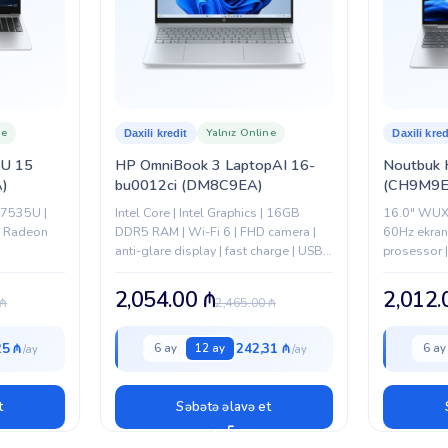
HP
ne
Yalnız Online
Daxili kredit
Daxili kred
U 15
HP OmniBook 3 LaptopAI 16-
Noutbuk 
)
bu0012ci (DM8C9EA)
(CH9M9E
 7535U |
Intel Core | Intel Graphics | 16GB
16.0" WU
| Radeon
DDR5 RAM | Wi-Fi 6 | FHD camera |
60Hz ekran 
anti-glare display | fast charge | USB-
prosessor
C | business & daily use
RAM | 512 
Wi-Fi 6E,...
2,054.00
₼
2,012
₼
2,465.00
₼
25 ₼
242,31 ₼
6 ay
12 ay
6 ay
t
Səbətə əlavə et