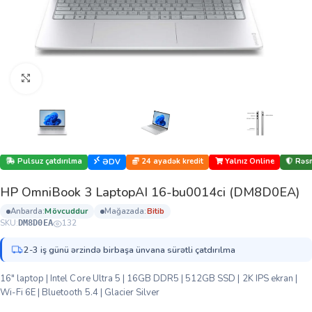
Böyütmək üçün klikləyin
Pulsuz çatdırılma
24 ayadək kredit
Yalnız Online
Rəsm
ƏDV
HP OmniBook 3 LaptopAI 16-bu0014ci (DM8D0EA)
anbarda:
mövcuddur
mağazada:
bi̇ti̇b
SKU:
132
DM8D0EA
2-3 iş günü ərzində birbaşa ünvana sürətli çatdırılma
16″ laptop | Intel Core Ultra 5 | 16GB DDR5 | 512GB SSD | 2K IPS ekran |
Wi-Fi 6E | Bluetooth 5.4 | Glacier Silver