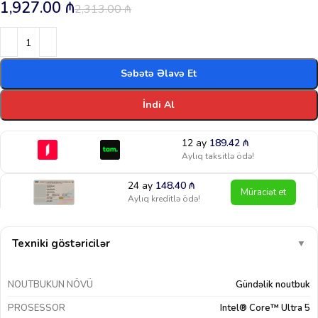
1,927.00
₼
2,313.00
₼
Səbətə Əlavə Et
İndi Al
12 ay
189.42
₼
Aylıq taksitlə ödə!
24 ay
148.40
₼
Müraciət et
Aylıq kreditlə ödə!
Texniki göstəricilər
▼
NOUTBUKUN NÖVÜ
Gündəlik noutbuk
PROSESSOR
Intel® Core™ Ultra 5