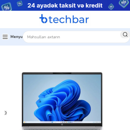
Menyu
Ev
Noutbuklar
Biznes noutbukları