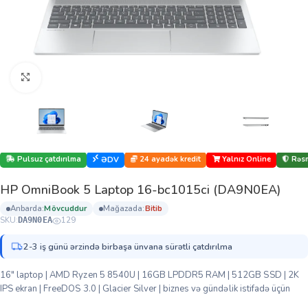
Böyütmək üçün klikləyin
Pulsuz çatdırılma
24 ayadək kredit
Yalnız Online
Rəsm
ƏDV
HP OmniBook 5 Laptop 16-bc1015ci (DA9N0EA)
anbarda:
mövcuddur
mağazada:
bi̇ti̇b
SKU:
129
DA9N0EA
2-3 iş günü ərzində birbaşa ünvana sürətli çatdırılma
16″ laptop | AMD Ryzen 5 8540U | 16GB LPDDR5 RAM | 512GB SSD | 2K
IPS ekran | FreeDOS 3.0 | Glacier Silver | biznes və gündəlik istifadə üçün