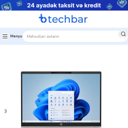
Menyu
Ev
Noutbuklar
Biznes noutbukları