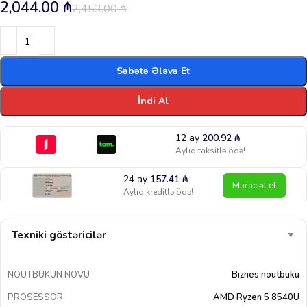
2,044.00
₼
2,453.00
₼
Səbətə Əlavə Et
İndi Al
12 ay
200.92
₼
Aylıq taksitlə ödə!
24 ay
157.41
₼
Müraciət et
Aylıq kreditlə ödə!
Texniki göstəricilər
▼
NOUTBUKUN NÖVÜ
Biznes noutbuku
PROSESSOR
AMD Ryzen 5 8540U