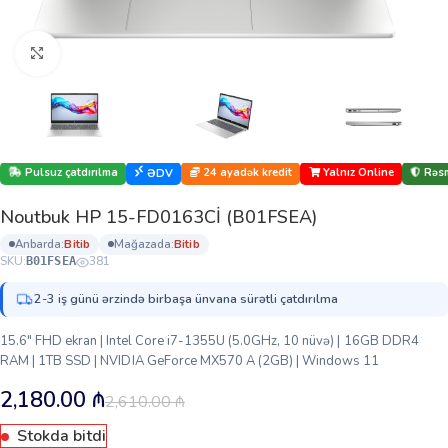
Böyütmək üçün klikləyin
Pulsuz çatdırılma
24 ayadək kredit
Yalnız Online
Rəsm
ƏDV
Noutbuk HP 15-FD0163Cİ (B01FSEA)
anbarda:
bi̇ti̇b
mağazada:
bi̇ti̇b
SKU:
381
B01FSEA
2-3 iş günü ərzində birbaşa ünvana sürətli çatdırılma
15.6″ FHD ekran | Intel Core i7-1355U (5.0GHz, 10 nüvə) | 16GB DDR4
RAM | 1TB SSD | NVIDIA GeForce MX570 A (2GB) | Windows 11
2,180.00
₼
2,610.00
₼
Stokda bitdi