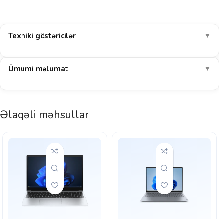
Texniki göstəricilər
▼
Ümumi məlumat
▼
Əlaqəli məhsullar