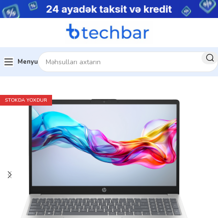
Menyu
Ev
Noutbuklar
Biznes noutbukları
STOKDA YOXDUR