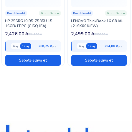
Yalnız Online
Yalnız Online
Daxili kredit
Daxili kredit
HP 255RG10 R5-7535U 15
LENOVO ThinkBook 16 G8 IAL
16GB/1T PC (CJ5Q1EA)
(21SK00JUFW)
2,426.00
₼
2,499.00
₼
2,912.00
₼
2,999.00
₼
286,25 ₼
294,80 ₼
6 ay
12 ay
6 ay
12 ay
Səbətə əlavə et
Səbətə əlavə et