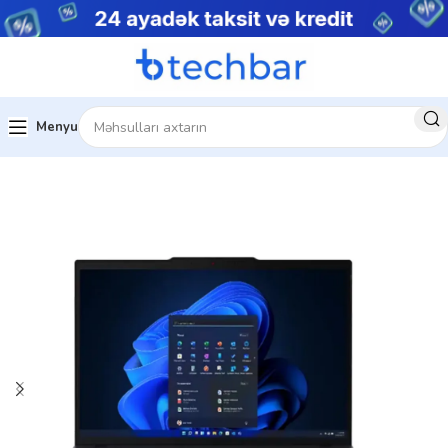
Menyu
Ev
Noutbuklar
Biznes noutbukları