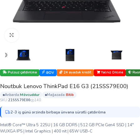
Böyütmək üçün klikləyin
Pulsuz çatdırılma
24 ayadək kredit
Yalnız Online
Rəsm
ƏDV
Noutbuk Lenovo ThinkPad E16 G3 (21SSS79E00)
anbarda:
mövcuddur
mağazada:
bi̇ti̇b
SKU:
140
21SSS79E00
2-3 iş günü ərzində birbaşa ünvana sürətli çatdırılma
Intel® Core™ Ultra 5 225U | 16 GB DDR5 | 512 GB PCIe Gen4 SSD | 14″
WUXGA IPS | Intel Graphics | 400 nit | 65W USB-C