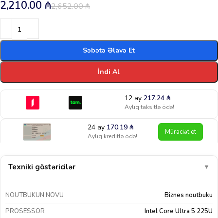
2,210.00
₼
2,652.00
₼
Səbətə Əlavə Et
İndi Al
12 ay
217.24
₼
Aylıq taksitlə ödə!
24 ay
170.19
₼
Müraciət et
Aylıq kreditlə ödə!
Texniki göstəricilər
▼
NOUTBUKUN NÖVÜ
Biznes noutbuku
PROSESSOR
Intel Core Ultra 5 225U