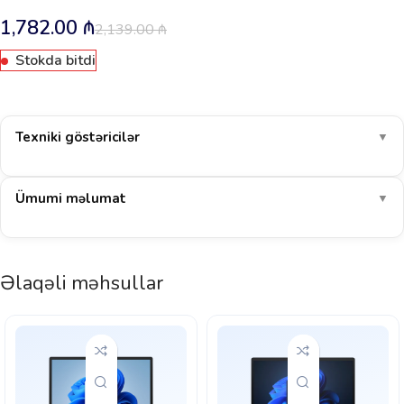
1,782.00
₼
2,139.00
₼
Stokda bitdi
Texniki göstəricilər
▼
Ümumi məlumat
▼
Əlaqəli məhsullar