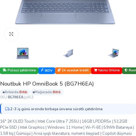
Böyütmək üçün klikləyin
Pulsuz çatdırılma
24 ayadək kredit
Yalnız Online
Rəsm
ƏDV
Noutbuk HP OmniBook 5 (BG7H6EA)
anbarda:
bi̇ti̇b
mağazada:
bi̇ti̇b
SKU:
453
BG7H6EA
2-3 iş günü ərzində birbaşa ünvana sürətli çatdırılma
16″ 2K OLED Touch | Intel Core Ultra 7 255U | 16GB LPDDR5x | 512GB
PCIe SSD | Intel Graphics | Windows 11 Home | Wi-Fi 6E | 59Wh Batareya |
1.58 kq | Gümüşü | Arxa işıqlı klaviatura, numeric keypad | Copilot düyməsi