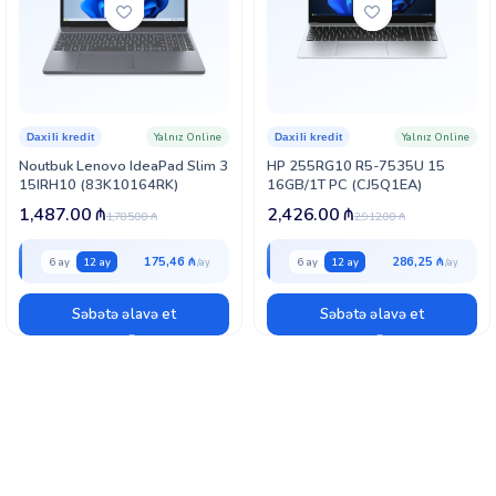
Yalnız Online
Yalnız Online
Daxili kredit
Daxili kredit
Noutbuk Lenovo IdeaPad Slim 3
HP 255RG10 R5-7535U 15
15IRH10 (83K10164RK)
16GB/1T PC (CJ5Q1EA)
1,487.00
₼
2,426.00
₼
1,785.00
₼
2,912.00
₼
175,46 ₼
286,25 ₼
6 ay
12 ay
6 ay
12 ay
Səbətə əlavə et
Səbətə əlavə et