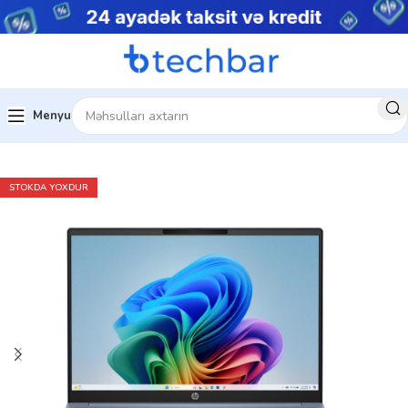
Menyu
Ev
Noutbuklar
Biznes noutbukları
STOKDA YOXDUR