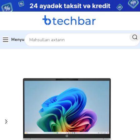
Menyu
Ev
Noutbuklar
Biznes noutbukları