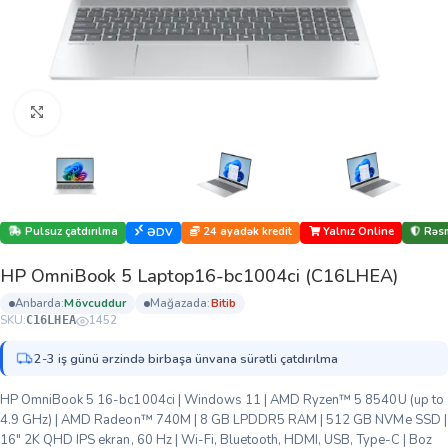
Böyütmək üçün klikləyin
Pulsuz çatdırılma
24 ayadək kredit
Yalnız Online
Rəsm
ƏDV
HP OmniBook 5 Laptop16-bc1004ci (C16LHEA)
anbarda:
mövcuddur
mağazada:
bi̇ti̇b
SKU:
1452
C16LHEA
2-3 iş günü ərzində birbaşa ünvana sürətli çatdırılma
HP OmniBook 5 16-bc1004ci | Windows 11 | AMD Ryzen™ 5 8540U (up to
4.9 GHz) | AMD Radeon™ 740M | 8 GB LPDDR5 RAM | 512 GB NVMe SSD |
16″ 2K QHD IPS ekran, 60 Hz | Wi-Fi, Bluetooth, HDMI, USB, Type-C | Boz