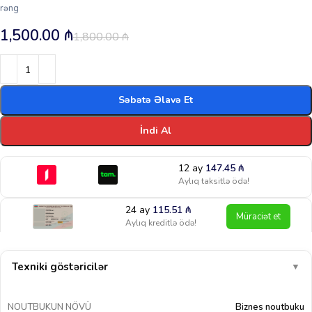
rəng
1,500.00
₼
1,800.00
₼
Səbətə Əlavə Et
İndi Al
12 ay
147.45
₼
Aylıq taksitlə ödə!
24 ay
115.51
₼
Müraciət et
Aylıq kreditlə ödə!
Texniki göstəricilər
▼
NOUTBUKUN NÖVÜ
Biznes noutbuku