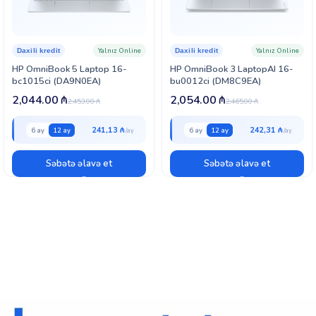
Yalnız Online
Yalnız Online
Daxili kredit
Daxili kredit
HP OmniBook 5 Laptop 16-
HP OmniBook 3 LaptopAI 16-
bc1015ci (DA9N0EA)
bu0012ci (DM8C9EA)
2,044.00
₼
2,054.00
₼
2,453.00
₼
2,465.00
₼
241,13 ₼
242,31 ₼
6 ay
12 ay
6 ay
12 ay
Səbətə əlavə et
Səbətə əlavə et