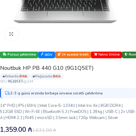
Böyütmək üçün klikləyin
Pulsuz çatdırılma
24 ayadək kredit
Yalnız Online
Rəsm
ƏDV
Noutbuk HP PB 440 G10 (9G1Q5ET)
anbarda:
bi̇ti̇b
mağazada:
bi̇ti̇b
SKU:
334
9G1Q5ET
2-3 iş günü ərzində birbaşa ünvana sürətli çatdırılma
14″ FHD | IPS | 60Hz | Intel Core i5-1334U | Intel Iris Xe | 8GB DDR4 |
512GB SSD | Wi-Fi 6E | Bluetooth 5.3 | FreeDOS | 1.38 kg | USB-C | 2× USB-
A | HDMI 2.1 | RJ45 | microSD | 3.5mm Jack | 720p Webcam | Silver
1,359.00
₼
1,631.00
₼