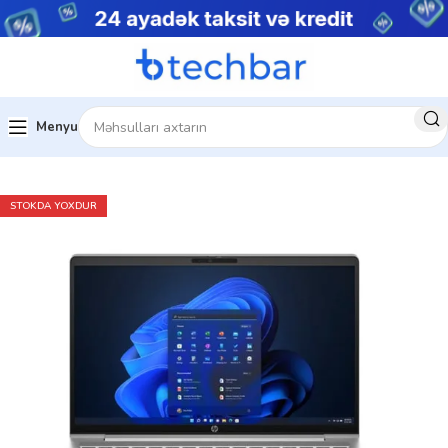
Menyu
Ev
Noutbuklar
HP Notebook
STOKDA YOXDUR