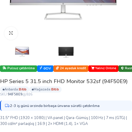
Böyütmək üçün klikləyin
Pulsuz çatdırılma
24 ayadək kredit
Yalnız Online
Rəsm
ƏDV
HP Series 5 31.5 inch FHD Monitor 532sf (94F50E9)
anbarda:
bi̇ti̇b
mağazada:
bi̇ti̇b
SKU:
926
94F50E9
2-3 iş günü ərzində birbaşa ünvana sürətli çatdırılma
31.5″ FHD (1920 × 1080) | VA panel | Qara-Gümüş | 100 Hz | 7 ms (GTG) |
300 cd/m² parlaqlıq | 16:9 | 2× HDMI (1.4), 1× VGA