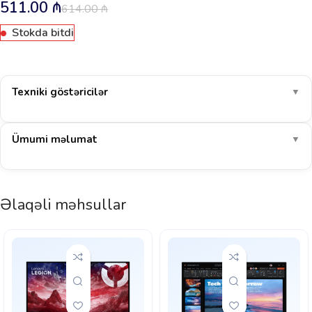
511.00
₼
614.00
₼
Stokda bitdi
Texniki göstəricilər
▼
Ümumi məlumat
▼
Əlaqəli məhsullar