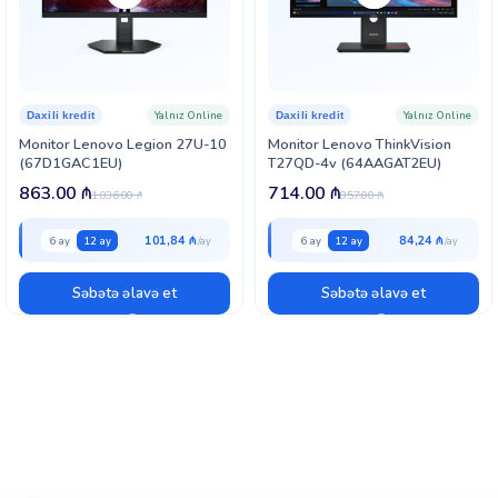
Yalnız Online
Yalnız Online
Daxili kredit
Daxili kredit
Monitor Lenovo Legion 27U-10
Monitor Lenovo ThinkVision
(67D1GAC1EU)
T27QD-4v (64AAGAT2EU)
863.00
₼
714.00
₼
1,036.00
₼
857.00
₼
101,84 ₼
84,24 ₼
6 ay
12 ay
6 ay
12 ay
Səbətə əlavə et
Səbətə əlavə et