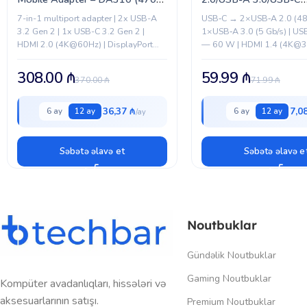
AEUP)
PD/HDMI/Ethernet, 0.15
7-in-1 multiport adapter | 2x USB-A
USB‑C → 2×USB‑A 2.0 (480
(2EW-2684)
3.2 Gen 2 | 1x USB-C 3.2 Gen 2 |
1×USB‑A 3.0 (5 Gb/s) | USB
HDMI 2.0 (4K@60Hz) | DisplayPort
— 60 W | HDMI 1.4 (4K@30
1.4 (4K@60Hz) | VGA | RJ-45 Ethernet
Gigabit Ethernet | Giriş ötür
|...
308.00
₼
59.99
₼
370.00
₼
71.99
₼
36,37 ₼
7,0
6 ay
12 ay
6 ay
12 ay
Səbətə əlavə et
Səbətə əlavə e
Noutbuklar
Gündəlik Noutbuklar
Gaming Noutbuklar
Kompüter avadanlıqları, hissələri və
aksesuarlarının satışı.
Premium Noutbuklar