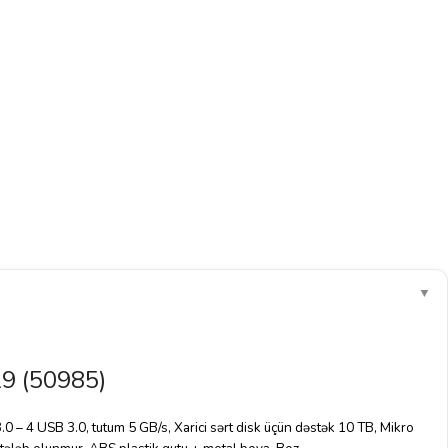
▼
 (50985)
4 USB 3.0, tutum 5 GB/s, Xarici sərt disk üçün dəstək 10 TB, Mikro