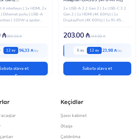
35EU)
 4 interfeysi | 1x HDMI, 2x
2x USB-A 3.2 Gen 2 | 1x USB-C 3.2
 | Ethernet portu | USB-A
Gen 2 | 1x HDMI (4K 60Hz) | 1x
ortları | 100W-a qədər
DisplayPort (4K 60Hz) | 1x RJ-45
hizatı | Windows və macOS
Ethernet 1000 | Maksimum
çözünürlük:...
0
₼
203.00
₼
980.00
₼
244.00
₼
96,33 ₼
23,98 ₼
y
12 ay
6 ay
12 ay
Səbətə əlavə et
Səbətə əlavə et
rlar
Keçidlər
racaqlar
Şəxsi kabinet
r
Əlaqə
çanları
Çatdırılma