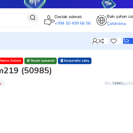
Bakı şəhəri üz
Dəstək xidməti
+994 50 499 66 56
Çatdırılma
Yalnız Online
Rəsmi zəmanət
Korporativ satış
219 (50985)
̇b
SKU:
210
50985