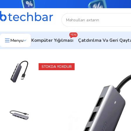
YENI
Menyu
Kompüter Yığılması
Çatdırılma Və Geri Qay
Ev
Kompüter aksesuarları
USB Hub
Hub UGREEN sm219 (50
STOKDA YOXDUR