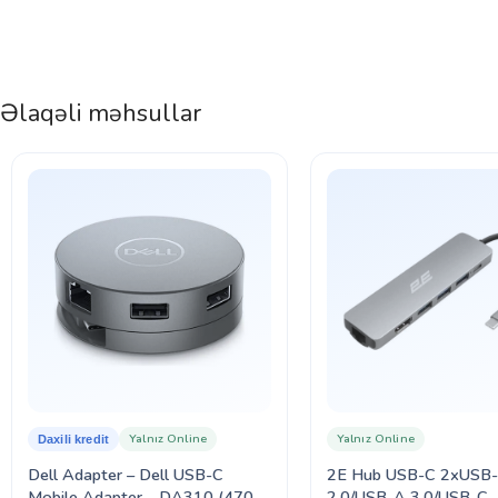
Əlaqəli məhsullar
Yalnız Online
Yalnız Online
Daxili kredit
Dell Adapter – Dell USB-C
2E Hub USB-С 2хUSB
Mobile Adapter – DA310 (470-
2.0/USB-A 3.0/USB-C