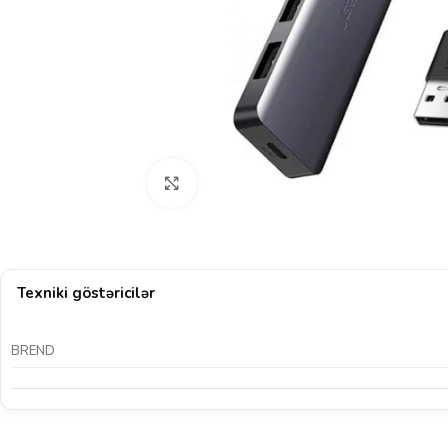
Böyütmək üçün klikləyin
Texniki göstəricilər
BREND