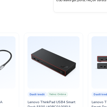
USB əlavə güc portu, heç bir sürücü
Yalnız Online
Daxili kredit
Daxili kred
-A
Lenovo ThinkPad USB4 Smart
Lenovo T
Dock 5500 (40BC0100EU)
Smart Do