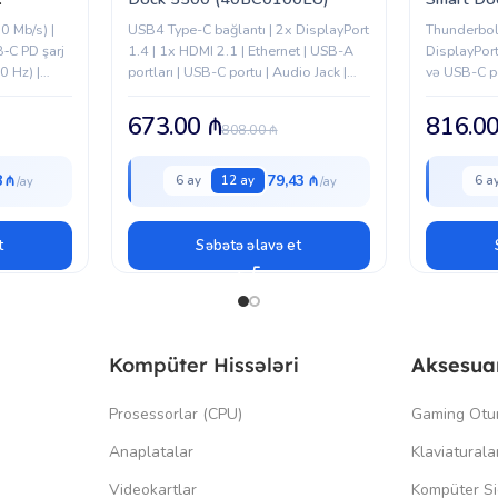
m, silver
(40BE01
 Mb/s) |
USB4 Type-C bağlantı | 2x DisplayPort
Thunderbolt
‑C PD şarj
1.4 | 1x HDMI 2.1 | Ethernet | USB-A
DisplayPort
 Hz) |
portları | USB-C portu | Audio Jack |
və USB-C p
mə...
100W Power Delivery
enerji təc
dəstəyi
673.00
₼
816.0
808.00
₼
8 ₼
79,43 ₼
6 ay
12 ay
6 a
t
Səbətə əlavə et
Kompüter Hissələri
Aksesua
Prosessorlar (CPU)
Gaming Otu
Anaplatalar
Klaviaturala
Videokartlar
Kompüter Si