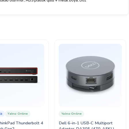
 tələb olunmur, ABS plastik qutu + metal boya, Boz
Yalnız Online
Yalnız Online
it
hinkPad Thunderbolt 4
Dell 6-in-1 USB-C Multiport
ck Gen2
Adapter-DA305 (470-AFKL)