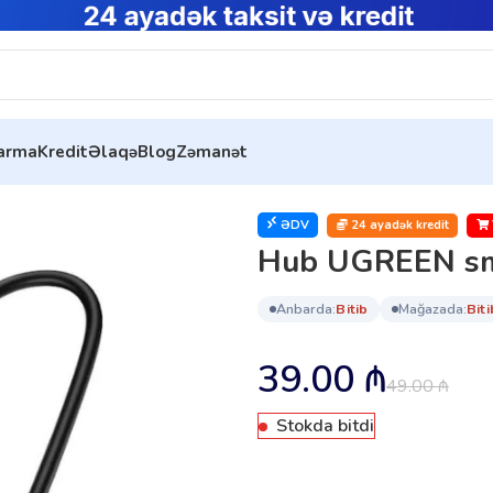
tarma
Kredit
Əlaqə
Blog
Zəmanət
985)
ƏDV
24 ayadək kredit
Hub UGREEN sm
anbarda:
bi̇ti̇b
mağazada:
bi̇ti
39.00
₼
49.00
₼
Stokda bitdi