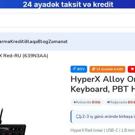
tarma
Kredit
Əlaqə
Blog
Zəmanət
 HX Red-RU (639N3AA)
ƏDV
24 ayadək kredit
HyperX Alloy O
Keyboard, PBT
anbarda:
bi̇ti̇b
mağazada:
bi̇ti
2-3 iş günü ərzində birbaşa 
HyperX Red linear | USB-C | 1.8 mm 