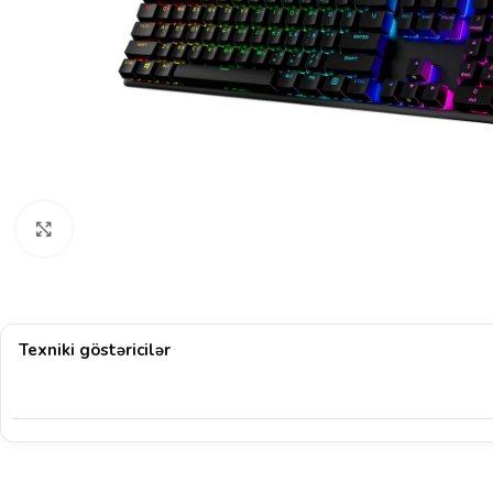
Böyütmək üçün klikləyin
Texniki göstəricilər