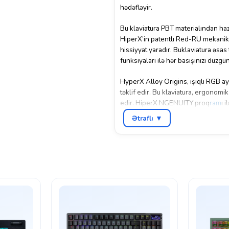
hədəfləyir.
Bu klaviatura PBT materialından hazı
HiperX’in patentlı Red-RU mekanik a
hissiyyat yaradır. Buklaviatura əsas
funksiyaları ilə hər basışınızı düzgü
HyperX Alloy Origins, ışıqlı RGB ayd
təklif edir. Bu klaviatura, ergonomi
edir. HiperX NGENUITY proq
ram
ı 
Ətraflı ▼
HyperX Alloy Origins Mechanical G
üçün ideal bir seçimdir.