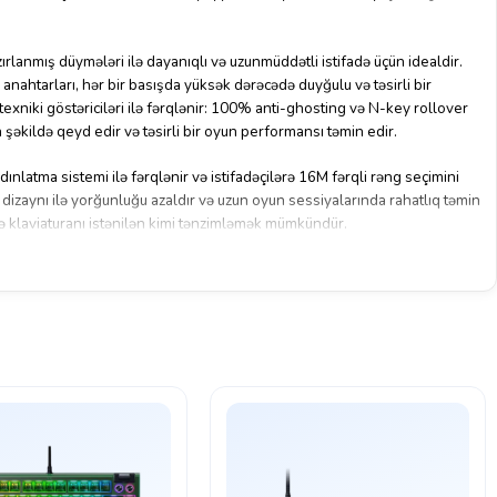
rlanmış düymələri ilə dayanıqlı və uzunmüddətli istifadə üçün idealdir.
nahtarları, hər bir basışda yüksək dərəcədə duyğulu və təsirli bir
 texniki göstəriciləri ilə fərqlənir: 100% anti-ghosting və N-key rollover
n şəkildə qeyd edir və təsirli bir oyun performansı təmin edir.
ınlatma sistemi ilə fərqlənir və istifadəçilərə 16M fərqli rəng seçimini
k dizaynı ilə yorğunluğu azaldır və uzun oyun sessiyalarında rahatlıq təmin
ilə klaviaturanı istənilən kimi tənzimləmək mümkündür.
aming Keyboard, PBT HX Red-RU, həm oyunçular, həm də texniki işlər