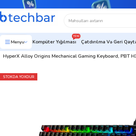
YENI
Menyu
Kompüter Yığılması
Çatdırılma Və Geri Qay
Ev
Kompüter aksesuarları
Klaviaturalar
Gaming Klaviaturalar
HyperX Alloy Origins Mechanical Gaming Keyboard, PBT
STOKDA YOXDUR