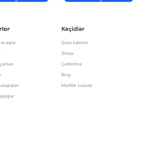
rlar
Keçidlər
racaqlar
Şəxsi kabinet
r
Əlaqə
çanları
Çatdırılma
ı
Blog
laqlıqları
Məxfilik siyasəti
qlıqlar