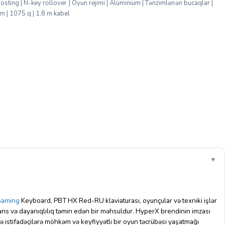
osting | N-key rollover | Oyun rejimi | Alüminium | Tənzimlənən bucaqlar |
| 1075 q | 1.8 m kabel
▼
aming
Keyboard, PBT HX Red-RU klaviaturası, oyunçular və texniki işlər
ans və dayanıqlılıq təmin edən bir məhsuldur. HyperX brendinin imzası
 istifadəçilərə möhkəm və keyfiyyətli bir oyun təcrübəsi yaşatmağı