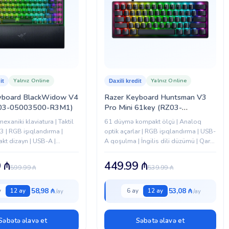
Yalnız Online
Yalnız Online
it
Daxili kredit
yboard BlackWidow V4
Razer Keyboard Huntsman V3
03-05003500-R3M1)
Pro Mini 61key (RZ03-
04990100-R3M1)
xaniki klaviatura | Taktil
61 düymə kompakt ölçü | Analoq
3 | RGB işıqlandırma |
optik açarlar | RGB işıqlandırma | USB-
t dizayn | USB-A |
A qoşulma | İngilis dili düzümü | Qara
ite Edition
rəng
9
₼
449.99
₼
599.99
₼
539.99
₼
58,98 ₼
53,08 ₼
y
12 ay
6 ay
12 ay
Səbətə əlavə et
Səbətə əlavə et