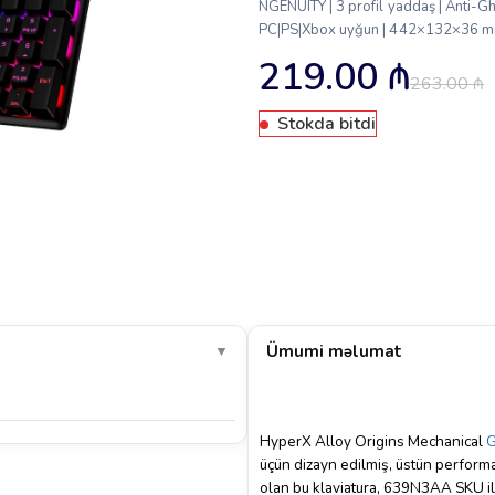
NGENUITY | 3 profil yaddaş | Anti-Gh
PC|PS|Xbox uyğun | 442×132×36 mm 
219.00
₼
263.00
₼
Stokda bitdi
Ümumi məlumat
▼
HyperX Alloy Origins Mechanical
G
üçün dizayn edilmiş, üstün perform
olan bu klaviatura, 639N3AA SKU ilə