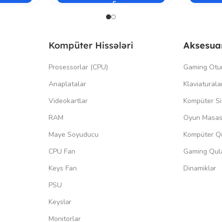
Kompüter Hissələri
Aksesua
Prosessorlar (CPU)
Gaming Otu
Anaplatalar
Klaviaturala
Videokartlar
Kompüter Si
RAM
Oyun Masas
Maye Soyuducu
Kompüter Qu
CPU Fan
Gaming Qula
Keys Fan
Dinamiklər
PSU
Keyslər
Monitorlar