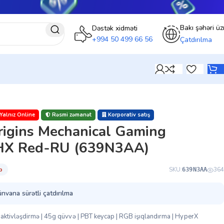
Bakı şəhəri üz
Dəstək xidməti
+994 50 499 66 56
Çatdırılma
Yalnız Online
Rəsmi zəmanət
Korporativ satış
rigins Mechanical Gaming
 HX Red-RU (639N3AA)
̇b
SKU:
364
639N3AA
ünvana sürətli çatdırılma
aktivləşdirmə | 45g qüvvə | PBT keycap | RGB işıqlandırma | HyperX