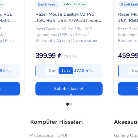
ne
Yalnız Online
Daxili kredit
Daxili kred
, RGB,
Razer Mouse Basilisk V3 Pro
Razer Mou
(RZ01-
35K, RGB, USB-A/WL/BT, white
35K, RGB
(RZ01-05240200-R3G1)
Phantom 
B
Razer Basilisk V3 Pro 35K | RGB
Razer Basi
0524040
iz /
işıqlandırma | USB-A / Simsiz /
işıqlandırm
g | Razer
Bluetooth | Ağ rəng | Oyunçu siçanı
Bluetooth |
Optik sens
399.99
₼
459.9
479.99
₼
8 ₼
47,18 ₼
6 ay
12 ay
6 a
t
Səbətə əlavə et
Kompüter Hissələri
Aksesua
Prosessorlar (CPU)
Gaming Otu