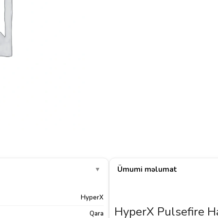
Ümumi məlumat
▼
HyperX
HyperX Pulsefire H
Qara