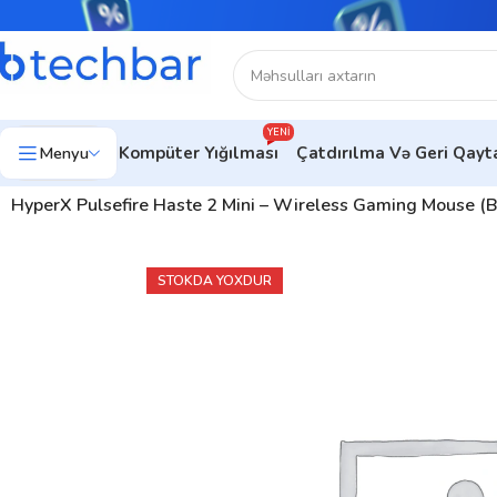
YENI
Menyu
Kompüter Yığılması
Çatdırılma Və Geri Qay
Ev
Kompüter aksesuarları
Kompüter Sıçanları
Gaming mouse
HyperX Pulsefire Haste 2 Mini – Wireless Gaming Mouse 
STOKDA YOXDUR