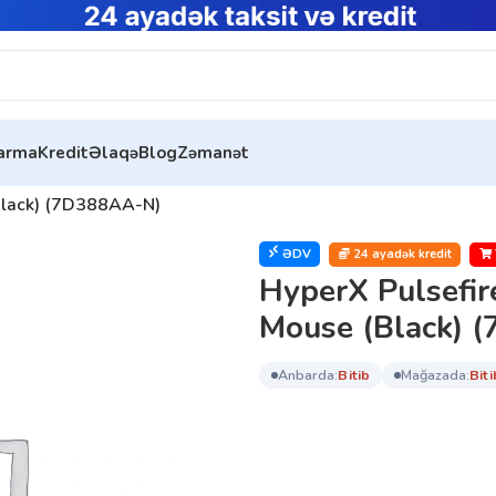
tarma
Kredit
Əlaqə
Blog
Zəmanət
(Black) (7D388AA-N)
ƏDV
24 ayadək kredit
HyperX Pulsefir
Mouse (Black) 
anbarda:
bi̇ti̇b
mağazada:
bi̇ti