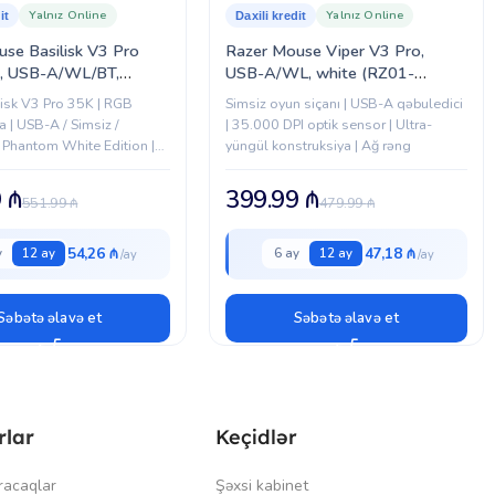
Yalnız Online
Yalnız Online
it
Daxili kredit
se Basilisk V3 Pro
Razer Mouse Viper V3 Pro,
, USB-A/WL/BT,
USB-A/WL, white (RZ01-
White Ed. (RZ01-
05120200-R3G1)
lisk V3 Pro 35K | RGB
Simsiz oyun siçanı | USB-A qəbuledici
0-R3G1)
a | USB-A / Simsiz /
| 35.000 DPI optik sensor | Ultra-
 Phantom White Edition |
yüngül konstruksiya | Ağ rəng
or 35.000 DPI
9
₼
399.99
₼
551.99
₼
479.99
₼
54,26 ₼
47,18 ₼
y
12 ay
6 ay
12 ay
Səbətə əlavə et
Səbətə əlavə et
rlar
Keçidlər
racaqlar
Şəxsi kabinet