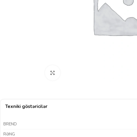
Böyütmək üçün klikləyin
Texniki göstəricilər
BREND
RƏNG