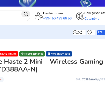
Bakı şəhəri üz
Dəstək xidməti
+994 50 499 66 56
Çatdırılma
Yalnız Online
Rəsmi zəmanət
Korporativ satış
e Haste 2 Mini – Wireless Gaming
(7D388AA-N)
̇b
SKU:
362
7D388AA-N