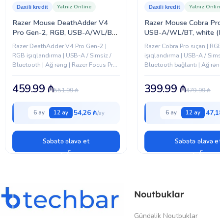
Yalnız Online
Yalnız Onli
Daxili kredit
Daxili kredit
Razer Mouse DeathAdder V4
Razer Mouse Cobra Pro
Pro Gen-2, RGB, USB-A/WL/BT,
USB-A/WL/BT, white 
white (RZ01-05330200-R3G1)
04660200-R3G1)
Razer DeathAdder V4 Pro Gen-2 |
Razer Cobra Pro siçan | RG
RGB işıqlandırma | USB-A / Simsiz /
işıqlandırma | USB-A / Sims
Bluetooth | Ağ rəng | Razer Focus Pro
Bluetooth bağlantı | Ağ rən
optik sensor
459.99
₼
399.99
₼
551.99
₼
479.99
₼
54,26 ₼
47,1
6 ay
12 ay
6 ay
12 ay
Səbətə əlavə et
Səbətə əlavə e
Noutbuklar
Gündəlik Noutbuklar