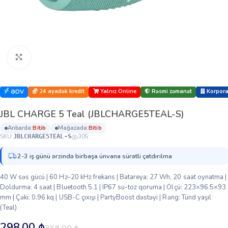
Böyütmək üçün klikləyin
24 ayadək kredit
Yalnız Online
Rəsmi zəmanət
Korporat
ƏDV
JBL CHARGE 5 Teal (JBLCHARGE5TEAL-S)
anbarda:
bi̇ti̇b
mağazada:
bi̇ti̇b
SKU:
305
JBLCHARGE5TEAL-S
2-3 iş günü ərzində birbaşa ünvana sürətli çatdırılma
40 W səs gücü | 60 Hz–20 kHz frekans | Batareya: 27 Wh, 20 saat oynatma |
Doldurma: 4 saat | Bluetooth 5.1 | IP67 su-toz qoruma | Ölçü: 223×96.5×93
mm | Çəki: 0.96 kq | USB-C çıxışı | PartyBoost dəstəyi | Rəng: Tünd yaşıl
(Teal)
298.00
₼