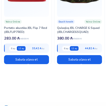
Yalnız Online
Yalnız Online
Daxili kredit
Portativ akustika JBL Flip 7 Red
Qulaqlıq JBL CHARGE 6 Squad
(JBLFLIP7RED)
(JBLCHARGE6SQUAD)
283.00
₼
380.00
₼
340.00
₼
456.00
₼
33,42 ₼
44,82 ₼
6 ay
12 ay
6 ay
12 ay
Səbətə əlavə et
Səbətə əlavə et