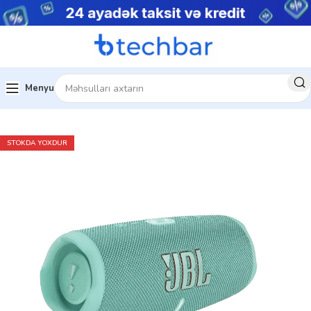
Menyu
Ev
Audio texnika
Blutuz dinamiklər
STOKDA YOXDUR