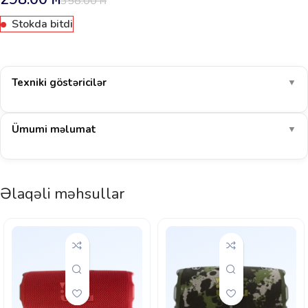
358.00
₼
Stokda bitdi
Texniki göstəricilər
▼
Ümumi məlumat
▼
Əlaqəli məhsullar