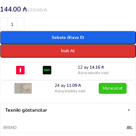
144.00
₼
173.00
₼
Səbətə Əlavə Et
İndi Al
12 ay
14.16
₼
Aylıq taksitlə ödə!
24 ay
11.09
₼
Müraciət et
Aylıq kreditlə ödə!
Texniki göstəricilər
▼
BREND
JBL