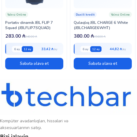
tərəfdaşınız olacaqdır.
Yalnız Online
Yalnız Online
Daxili kredit
Portativ dinamik JBL FLIP 7
Qulaqlıq JBL CHARGE 6 White
Squad (JBLFLIP7SQUAD)
(JBLCHARGE6WHT)
283.00
₼
380.00
₼
340.00
₼
456.00
₼
33,42 ₼
44,82 ₼
6 ay
12 ay
6 ay
12 ay
Səbətə əlavə et
Səbətə əlavə et
Kompüter avadanlıqları, hissələri və
aksesuarlarının satışı.
Bizi izləyin