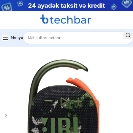
Menyu
Ev
Audio texnika
Blutuz dinamiklər