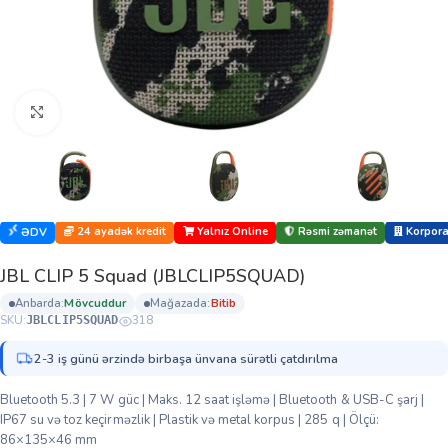
Böyütmək üçün klikləyin
24 ayadək kredit
Yalnız Online
Rəsmi zəmanət
Korporat
ƏDV
JBL CLIP 5 Squad (JBLCLIP5SQUAD)
anbarda:
mövcuddur
mağazada:
bi̇ti̇b
SKU:
318
JBLCLIP5SQUAD
2-3 iş günü ərzində birbaşa ünvana sürətli çatdırılma
Bluetooth 5.3 | 7 W güc | Maks. 12 saat işləmə | Bluetooth & USB-C şarj |
IP67 su və toz keçirməzlik | Plastik və metal korpus | 285 q | Ölçü:
86×135×46 mm