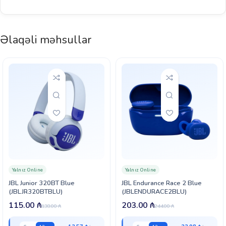
Əlaqəli məhsullar
Yalnız Online
Yalnız Online
JBL Junior 320BT Blue
JBL Endurance Race 2 Blue
(JBLJR320BTBLU)
(JBLENDURACE2BLU)
115.00
₼
203.00
₼
138.00
₼
244.00
₼