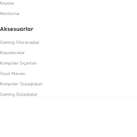
Keyslər
Monitorlar
Aksesuarlar
Gaming Oturacaqlar
Klaviaturalar
Kompüter Siçanları
Oyun Masası
Kompüter Qulaqlıqları
Gaming Qulaqlıqlar
Dinamiklər
0
üqayisə et
İstək siyahısı
Səbət
Menyu
Keçidlər
Şəxsi kabinet