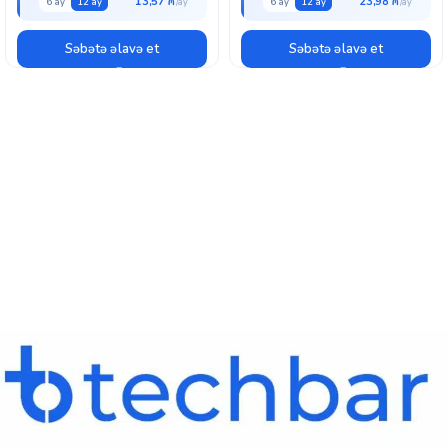
13,57 ₼
23,98 ₼
6 ay
12 ay
6 ay
12 ay
Səbətə əlavə et
Səbətə əlavə et