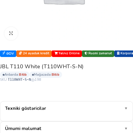
Böyütmək üçün klikləyin
24 ayadək kredit
Yalnız Online
Rəsmi zəmanət
Korporat
ƏDV
JBL T110 White (T110WHT-S-N)
anbarda:
bi̇ti̇b
mağazada:
bi̇ti̇b
SKU:
198
T110WHT-S-N
Texniki göstəricilər
▼
Ümumi məlumat
▼