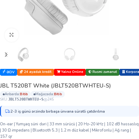
Böyütmək üçün klikləyin
24 ayadək kredit
Yalnız Online
Rəsmi zəmanət
Korporat
ƏDV
JBL T520BT White (JBLT520BTWHTEU-S)
anbarda:
bi̇ti̇b
mağazada:
bi̇ti̇b
SKU:
245
JBLT520BTWHTEU-S
2-3 iş günü ərzində birbaşa ünvana sürətli çatdırılma
On-ear | Yumşaq süni dəri | 33 mm sürücü | 20 Hz–20 kHz | 102 dB həssaslıq
| 30 Ω impedans | Bluetooth 5.3 | 1.2 m düz kabel | Mikrofonlu | Ağ rəng |
157 qr