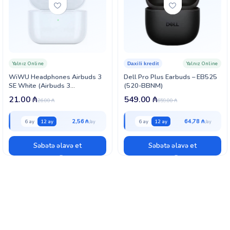
Yalnız Online
Yalnız Online
Daxili kredit
WiWU Headphones Airbuds 3
Dell Pro Plus Earbuds – EB525
SE White (Airbuds 3
(520-BBNM)
SE)-0009914128
21.00
₼
549.00
₼
26.00
₼
659.00
₼
2,56 ₼
64,78 ₼
6 ay
12 ay
6 ay
12 ay
Səbətə əlavə et
Səbətə əlavə et