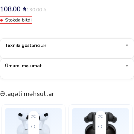
108.00
₼
130.00
₼
Stokda bitdi
Texniki göstəricilər
▼
Ümumi məlumat
▼
Əlaqəli məhsullar