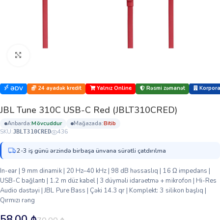
Böyütmək üçün klikləyin
24 ayadək kredit
Yalnız Online
Rəsmi zəmanət
Korporat
ƏDV
JBL Tune 310C USB-C Red (JBLT310CRED)
anbarda:
mövcuddur
mağazada:
bi̇ti̇b
SKU:
436
JBLT310CRED
2-3 iş günü ərzində birbaşa ünvana sürətli çatdırılma
In-ear | 9 mm dinamik | 20 Hz–40 kHz | 98 dB həssaslıq | 16 Ω impedans |
USB-C bağlantı | 1.2 m düz kabel | 3 düyməli idarəetmə + mikrofon | Hi-Res
Audio dəstəyi | JBL Pure Bass | Çəki 14.3 qr | Komplekt: 3 silikon başlıq |
Qırmızı rəng
58.00
₼