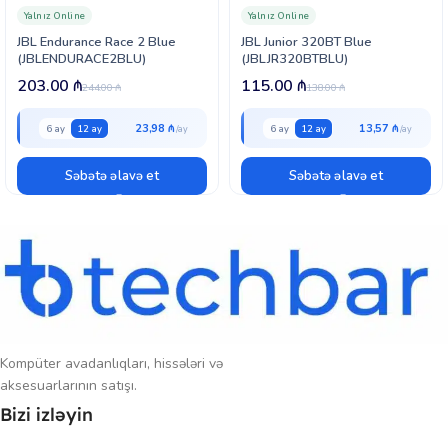
qiyməti və yüksək keyfiyyətli səsidir.
Yalnız Online
Yalnız Online
JBL Endurance Race 2 Blue
JBL Junior 320BT Blue
(JBLENDURACE2BLU)
(JBLJR320BTBLU)
203.00
₼
115.00
₼
244.00
₼
138.00
₼
23,98 ₼
13,57 ₼
6 ay
12 ay
6 ay
12 ay
Səbətə əlavə et
Səbətə əlavə et
Kompüter avadanlıqları, hissələri və
aksesuarlarının satışı.
Bizi izləyin