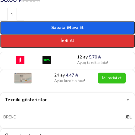
70.00
₼
Səbətə Əlavə Et
İndi Al
12 ay
5.70
₼
Aylıq taksitlə ödə!
24 ay
4.47
₼
Müraciət et
Aylıq kreditlə ödə!
Texniki göstəricilər
▼
BREND
JBL