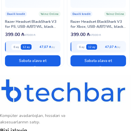
Beləliklə, JBL Tune 520C USB-C —
keyfiyyətli səs, rahat istifadə,
Yalnız Online
Yalnız Online
Daxili kredit
Daxili kredit
müasir bağlantı və estetik dizayn
axtaran istifadəçilər üçün ideal
Razer Headset BlackShark V3
Razer Headset BlackShark V3
seçimdir.
for PS, USB-A/BT/WL, black
for Xbox, USB-A/BT/WL, black
(RZ04-05410300-R3G1)
(RZ04-05410200-R3M1)
399.00
₼
399.00
₼
478.80
₼
478.80
₼
47,07 ₼
47,07 ₼
6 ay
12 ay
6 ay
12 ay
Səbətə əlavə et
Səbətə əlavə et
Kompüter avadanlıqları, hissələri və
aksesuarlarının satışı.
Bizi izləyin