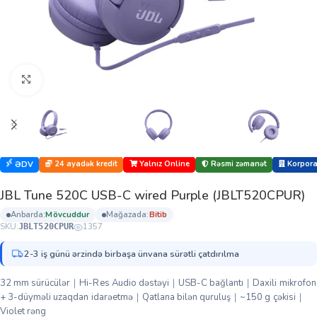
Böyütmək üçün klikləyin
24 ayadək kredit
Yalnız Online
Rəsmi zəmanət
Korporat
ƏDV
JBL Tune 520C USB-C wired Purple (JBLT520CPUR)
anbarda:
mövcuddur
mağazada:
bi̇ti̇b
SKU:
1357
JBLT520CPUR
2-3 iş günü ərzində birbaşa ünvana sürətli çatdırılma
32 mm sürücülər｜Hi-Res Audio dəstəyi｜USB-C bağlantı｜Daxili mikrofon
+ 3-düyməli uzaqdan idarəetmə｜Qatlana bilən quruluş｜~150 g çəkisi｜
Violet rəng