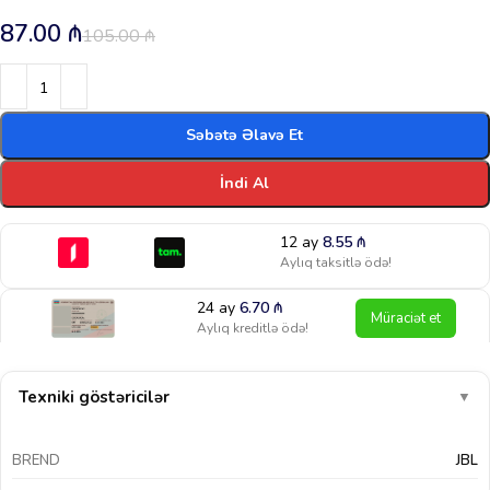
87.00
₼
105.00
₼
Səbətə Əlavə Et
İndi Al
12 ay
8.55
₼
Aylıq taksitlə ödə!
24 ay
6.70
₼
Müraciət et
Aylıq kreditlə ödə!
Texniki göstəricilər
▼
BREND
JBL