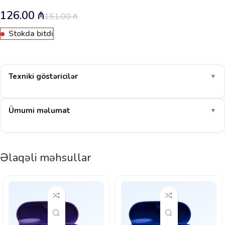
126.00
₼
151.00
₼
Stokda bitdi
Texniki göstəricilər
▼
Ümumi məlumat
▼
Əlaqəli məhsullar