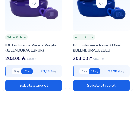
Yalnız Online
Yalnız Online
JBL Endurance Race 2 Purple
JBL Endurance Race 2 Blue
(JBLENDURACE2PUR)
(JBLENDURACE2BLU)
203.00
₼
203.00
₼
244.00
₼
244.00
₼
23,98 ₼
23,98 ₼
6 ay
12 ay
6 ay
12 ay
Səbətə əlavə et
Səbətə əlavə et