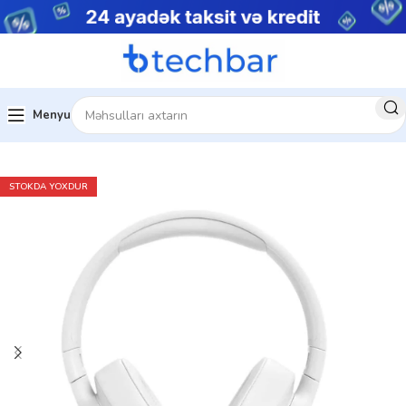
Menyu
Telefon aksesuarları
Telefon üçün qulaqlıq
STOKDA YOXDUR