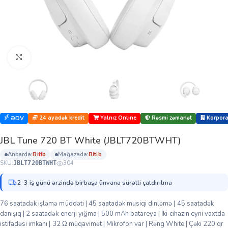
Böyütmək üçün klikləyin
24 ayadək kredit
Yalnız Online
Rəsmi zəmanət
Korporat
ƏDV
JBL Tune 720 BT White (JBLT720BTWHT)
anbarda:
bi̇ti̇b
mağazada:
bi̇ti̇b
SKU:
304
JBLT720BTWHT
2-3 iş günü ərzində birbaşa ünvana sürətli çatdırılma
76 saatadək işləmə müddəti | 45 saatadək musiqi dinləmə | 45 saatadək
danışıq | 2 saatadək enerji yığma | 500 mAh batareya | İki cihazın eyni vaxtda
istifadəsi imkanı | 32 Ω müqavimət | Mikrofon var | Rəng White | Çəki 220 qr