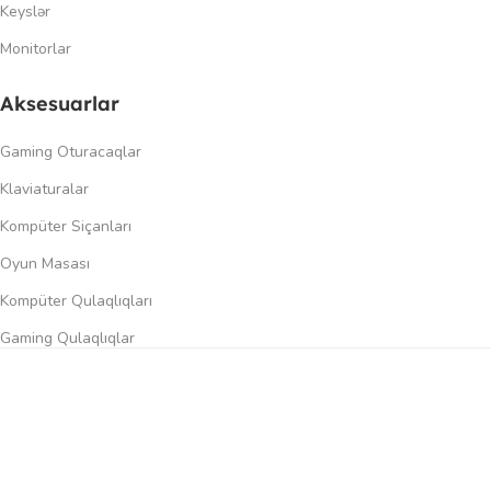
Keyslər
Monitorlar
Aksesuarlar
Gaming Oturacaqlar
Klaviaturalar
Kompüter Siçanları
Oyun Masası
Kompüter Qulaqlıqları
Gaming Qulaqlıqlar
Dinamiklər
0
üqayisə et
İstək siyahısı
Səbət
Menyu
Keçidlər
Şəxsi kabinet