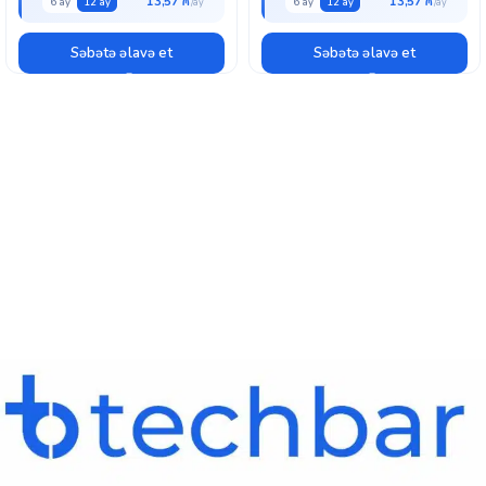
13,57 ₼
13,57 ₼
6 ay
12 ay
6 ay
12 ay
Səbətə əlavə et
Səbətə əlavə et