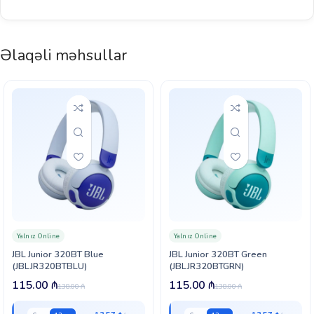
Əlaqəli məhsullar
Yalnız Online
Yalnız Online
JBL Junior 320BT Blue
JBL Junior 320BT Green
(JBLJR320BTBLU)
(JBLJR320BTGRN)
115.00
₼
115.00
₼
138.00
₼
138.00
₼