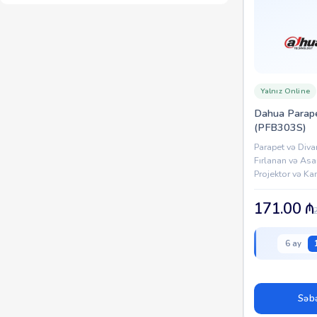
Yalnız Online
Dahua Parape
(PFB303S)
Parapet və Diva
Fırlanan və Asa
Projektor və Ka
Alüminium Korp
Qabiliyyəti | Xar
171.00
₼
6 ay
Səbə