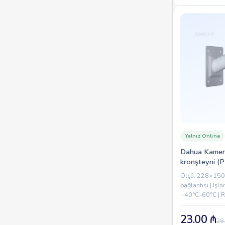
Yalnız Online
Dahua Kamera
kronşteyni (
Ölçü: 228×150
bağlantısı | İş
−40°C–60°C | R
Maksimum yük: 3
Uyğun modellər
23.00
₼
28