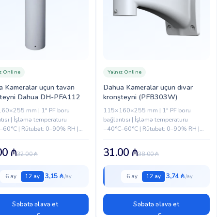
z Online
Yalnız Online
 Kameralar üçün tavan
Dahua Kameralar üçün divar
şteyni Dahua DH-PFA112
kronşteyni (PFB303W)
60×255 mm | 1″ PF boru
115×160×255 mm | 1″ PF boru
tısı | İşləmə temperaturu
bağlantısı | İşləmə temperaturu
–60°C | Rütubət: 0–90% RH |
−40°C–60°C | Rütubət: 0–90% RH |
um yük: 7 kg | Çəki: 0.7 kg |
Maksimum yük: 7 kg | Çəki: 0.7 kg |
 modellər: DH-PFA112
Uyğun modellər: PFA110, PFA111,...
00
₼
31.00
₼
32.00
₼
38.00
₼
3,15 ₼
3,74 ₼
6 ay
12 ay
6 ay
12 ay
Səbətə əlavə et
Səbətə əlavə et