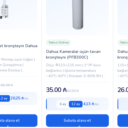
Yalnız Online
Yalnı
t kronşteyni Dahua
Dahua Kameralar üçün tavan
Dahua
kronşteyni (PFB300C)
kron
r Montajı üçün Uyğun |
n Quraşdırma |
Ölçü: Φ133×235 mm | 1″ PF boru
115×1
mera Dəstəyi |
bağlantısı | İşləmə temperaturu
bağlan
us | 7 Kg Yük Daşıma
−40°C–60°C | Rütubət: 0–90% RH |
−40°C
ici İstifadə üçün...
Maksimum yük: 7 kg | Çəki: 0.75 kg |
Maksim
206.00
₼
Uyğun modellər: PFA100,...
Uyğun
35.00
₼
26.
42.00
₼
20,25 ₼
12 ay
4,13 ₼
6 ay
12 ay
tə əlavə et
Səbətə əlavə et