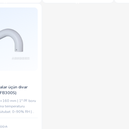
lar üçün divar
PFB300S)
×160 mm | 1″ PF boru
ləmə temperaturu
ütubət: 0–90% RH |
 kg | Çəki: 0.5 kg |
: PFA100,...
.00
₼