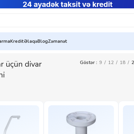
tarma
Kredit
Əlaqə
Blog
Zəmanət
r üçün divar
Göstər
9
12
18
ni