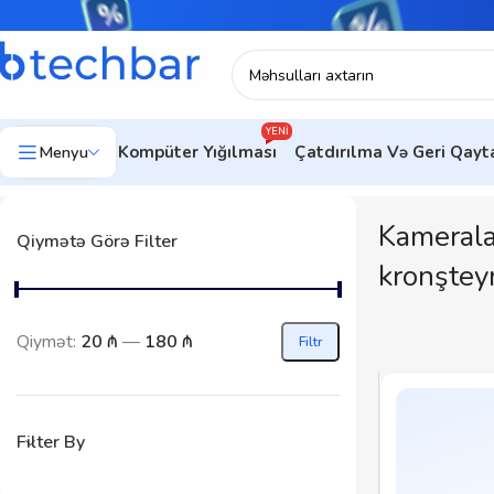
YENI
Menyu
Kompüter Yığılması
Çatdırılma Və Geri Qay
Kamerala
Qiymətə Görə Filter
kronştey
Qiymət:
20 ₼
—
180 ₼
Filtr
Filter By