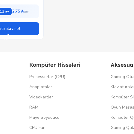
2,75 ₼
12 ay
tə əlavə et
Kompüter Hissələri
Aksesua
Prosessorlar (CPU)
Gaming Otu
Anaplatalar
Klaviaturala
Videokartlar
Kompüter Si
RAM
Oyun Masas
Maye Soyuducu
Kompüter Qu
CPU Fan
Gaming Qula