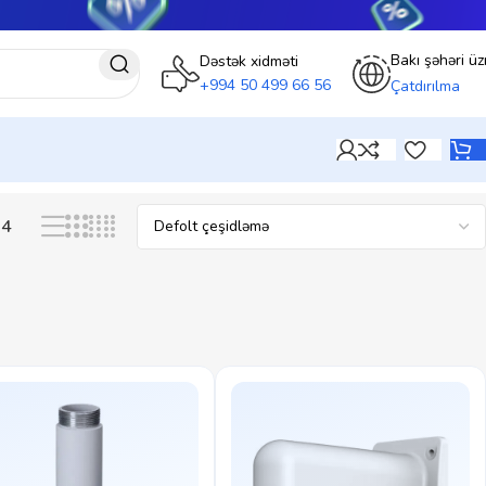
Bakı şəhəri üz
Dəstək xidməti
+994 50 499 66 56
Çatdırılma
24