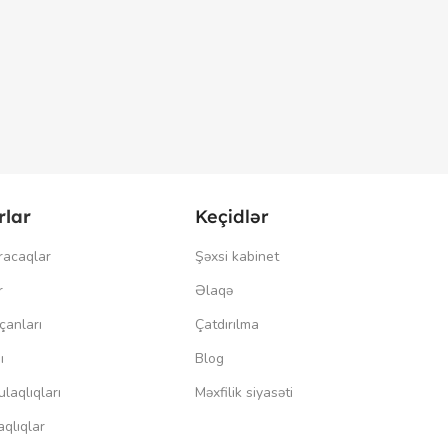
rlar
Keçidlər
racaqlar
Şəxsi kabinet
r
Əlaqə
çanları
Çatdırılma
ı
Blog
laqlıqları
Məxfilik siyasəti
qlıqlar