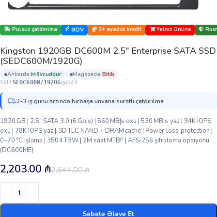
Pulsuz çatdırılma
24 ayadək kredit
Yalnız Online
Rəsm
ƏDV
Kingston 1920GB DC600M 2.5″ Enterprise SATA SSD
(SEDC600M/1920G)
anbarda:
mövcuddur
mağazada:
bi̇ti̇b
SKU:
544
SEDC600M/1920G
2-3 iş günü ərzində birbaşa ünvana sürətli çatdırılma
1920 GB | 2.5″ SATA 3.0 (6 Gb|s) | 560 MB|s oxu | 530 MB|s yaz | 94K IOPS
oxu | 78K IOPS yaz | 3D TLC NAND + DRAM cache | Power‑loss protection |
0–70 °C işləmə | 3504 TBW | 2M saat MTBF | AES‑256 şifrələmə opsiyonu
(DC600ME)
2,203.00
₼
2,644.00
₼
Səbətə Əlavə Et