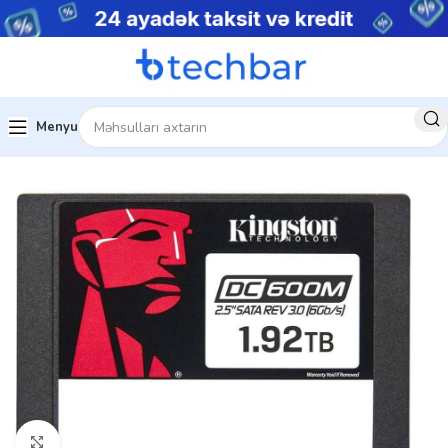
Menyu
Ev
Kompüter hissələri
Daxili SSD
Böyütmək üçün klikləyin