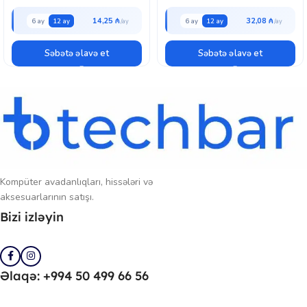
14,25 ₼
32,08 ₼
6 ay
12 ay
6 ay
12 ay
Səbətə əlavə et
Səbətə əlavə et
Kompüter avadanlıqları, hissələri və
aksesuarlarının satışı.
Bizi izləyin
Əlaqə: +994 50 499 66 56