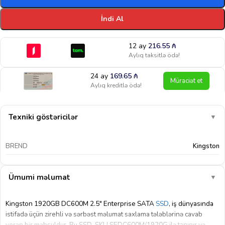
İndi Al
12 ay
216.55
₼
Aylıq taksitlə ödə!
24 ay
169.65
₼
Müraciət et
Aylıq kreditlə ödə!
Texniki göstəricilər
▼
BREND
Kingston
Ümumi məlumat
▼
Kingston 1920GB DC600M 2.5″ Enterprise SATA
SSD
, iş dünyasında
istifadə üçün zirehli və sərbəst məlumat saxlama tələblərinə cavab
verən bir məhsuldur. Bu SSD, SKU SEDC600M/1920G ilə tanınır və