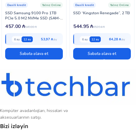
Yalnız Online
Yalnız Online
Daxili kredit
Daxili kredit
SSD Samsung 9100 Pro 1TB
SSD “Kingston Renegade”, 2 TB
PCIe 5.0 M2 NVMe SSD (SAM-
9100P-1T-M2N-G5)
457.00
₼
544.95
₼
549.00
₼
653.94
₼
53,97 ₼
64,28 ₼
6 ay
12 ay
6 ay
12 ay
Səbətə əlavə et
Səbətə əlavə et
Kompüter avadanlıqları, hissələri və
aksesuarlarının satışı.
Bizi izləyin