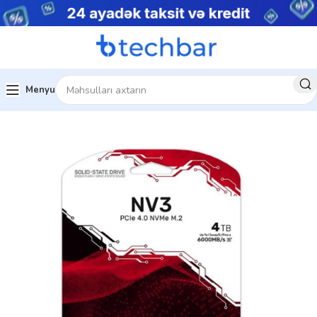
Menyu
Ev
Kompüter hissələri
Daxili SSD