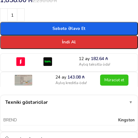
1,858.00
₼
2,230.00
₼
Səbətə Əlavə Et
İndi Al
12 ay
182.64
₼
Aylıq taksitlə ödə!
24 ay
143.08
₼
Müraciət et
Aylıq kreditlə ödə!
Texniki göstəricilər
▼
BREND
Kingston