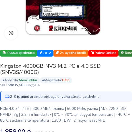
Böyütmək üçün klikləyin
Pulsuz çatdırılma
24 ayadək kredit
Yalnız Online
Rəsm
ƏDV
Kingston 4000GB NV3 M.2 PCIe 4.0 SSD
(SNV3S/4000G)
anbarda:
mövcuddur
mağazada:
bi̇ti̇b
SKU:
407
SNV3S/4000G
2-3 iş günü ərzində birbaşa ünvana sürətli çatdırılma
PCIe 4.0 x4 | 4TB | 6000 MB/s oxuma | 5000 MB/s yazma | M.2 2280 | 3D
NAND | 7g | 2.2mm hündürlük | 0°C ~ 70°C əməliyyat temperaturu | -40°C ~
85°C saxlanma temperaturu | 1280 TBW | 2 milyon saat MTBF