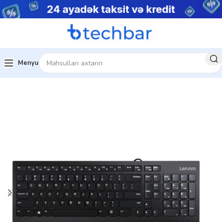
Menyu
Ev
Kompüter aksesuarları
Klaviaturalar