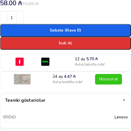
58.00
₼
70.00
₼
Səbətə Əlavə Et
İndi Al
12 ay
5.70
₼
Aylıq taksitlə ödə!
24 ay
4.47
₼
Müraciət et
Aylıq kreditlə ödə!
Texniki göstəricilər
▼
BREND
Lenovo