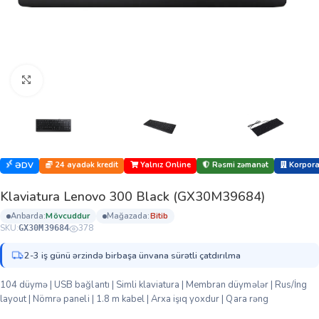
Böyütmək üçün klikləyin
24 ayadək kredit
Yalnız Online
Rəsmi zəmanət
Korporat
ƏDV
Klaviatura Lenovo 300 Black (GX30M39684)
anbarda:
mövcuddur
mağazada:
bi̇ti̇b
SKU:
378
GX30M39684
2-3 iş günü ərzində birbaşa ünvana sürətli çatdırılma
104 düymə | USB bağlantı | Simli klaviatura | Membran düymələr | Rus/İng
layout | Nömrə paneli | 1.8 m kabel | Arxa işıq yoxdur | Qara rəng