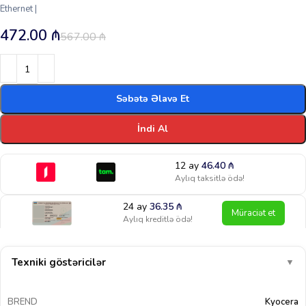
Ethernet |
472.00
₼
567.00
₼
Səbətə Əlavə Et
İndi Al
12 ay
46.40
₼
Aylıq taksitlə ödə!
24 ay
36.35
₼
Müraciət et
Aylıq kreditlə ödə!
Texniki göstəricilər
▼
BREND
Kyocera