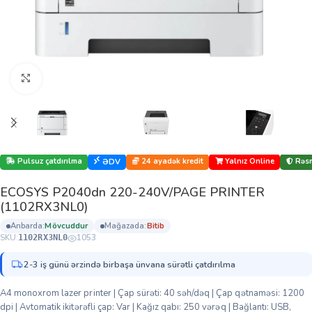
Böyütmək üçün klikləyin
Pulsuz çatdırılma
24 ayadək kredit
Yalnız Online
Rəsm
ƏDV
ECOSYS P2040dn 220-240V/PAGE PRINTER
(1102RX3NL0)
anbarda:
mövcuddur
mağazada:
bi̇ti̇b
SKU:
1053
1102RX3NL0
2-3 iş günü ərzində birbaşa ünvana sürətli çatdırılma
A4 monoxrom lazer printer | Çap sürəti: 40 səh/dəq | Çap qətnaməsi: 1200
dpi | Avtomatik ikitərəfli çap: Var | Kağız qabı: 250 vərəq | Bağlantı: USB,