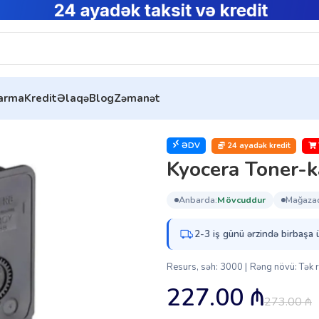
tarma
Kredit
Əlaqə
Blog
Zəmanət
oner-kartric TK-5240Y (1T02R7ANL0)
ƏDV
24 ayadək kredit
Kyocera Toner-
anbarda:
mövcuddur
mağaza
2-3 iş günü ərzində birbaşa 
Resurs, səh: 3000 | Rəng növü: Tək rə
227.00
₼
273.00
₼