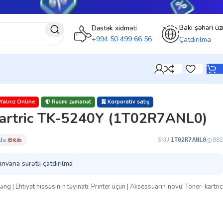
Bakı şəhəri üz
Dəstək xidməti
+994 50 499 66 56
Çatdırılma
Yalnız Online
Rəsmi zəmanət
Korporativ satış
kartric TK-5240Y (1T02R7ANL0)
da:
bi̇ti̇b
SKU:
982
1T02R7ANL0
ünvana sürətli çatdırılma
ng | Ehtiyat hissəsinin təyinatı: Printer üçün | Aksessuarın növü: Toner-kartric