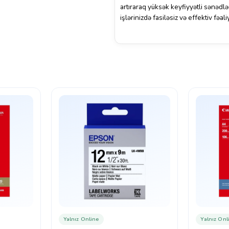
artıraraq yüksək keyfiyyətli sənədl
işlərinizdə fasiləsiz və effektiv fəali
Yalnız Online
Yalnız Onl