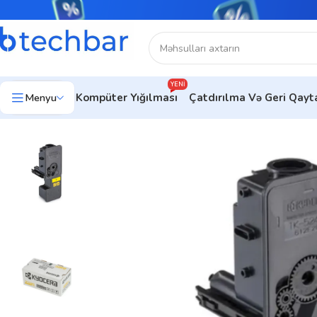
YENI
Menyu
Kompüter Yığılması
Çatdırılma Və Geri Qay
Ev
Çap avadanlıqları
Çap Avadanlıqları Aksesuarları
Kyocera T