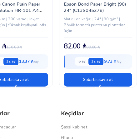
zı Canon Plain Paper
Epson Bond Paper Bright (90)
olution HR-101 A4
24″ (C13S045278)
01)
v.m | 200 vərəq | Inkjet
Mat rulon kağızı | 24" | 90 g/m² |
çün | Yüksək keyfiyyətli ofis
Böyük formatlı printer və plotterlər
üçün
0
₼
82.00
₼
136.00
₼
99.00
₼
13,37 ₼
9,73 ₼
y
12 ay
6 ay
12 ay
Səbətə əlavə et
Səbətə əlavə et
rlar
Keçidlər
racaqlar
Şəxsi kabinet
r
Əlaqə