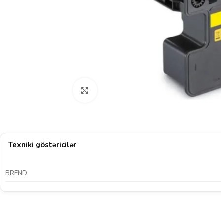
Böyütmək üçün klikləyin
Texniki göstəricilər
BREND