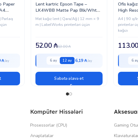
o Paper
Lent kartric Epson Tape –
Ofis kağı
 A4
LK4WBB Matte Pap Blk/Wht
High Res
12/9 (C53S654023)
(1033A0
| Parlaq
Mat kağız lent | Qara/Ağ | 12 mm × 9
A4 | 90 q/k
 üçün
m | LabelWorks printerləri üçün
printerlər ü
kağızı
52.00
₼
113.0
63.00
₼
9 ₼
6,19 ₼
6 ay
12 ay
6 a
t
Səbətə əlavə et
Kompüter Hissələri
Aksesua
Prosessorlar (CPU)
Gaming Otu
Anaplatalar
Klaviaturala