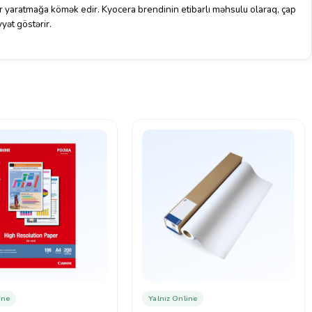
ər yaratmağa kömək edir. Kyocera brendinin etibarlı məhsulu olaraq, çap
yyət göstərir.
ine
Yalnız Online