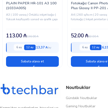
PLAIN PAPER HR-101 A3 100
Fotokağız Canon Phot
(1033A005)
Plus Glossy II PP-201
(2311B019)
A3 | 100 vərəq | Örtüklü inkjet kağız |
A4 | 260 q/kv.m | 20 vərəq 
Yüksək keyfiyyətli sənəd və qrafik çapı
fotokağız | Inkjet printerlər
113.00
₼
52.00
₼
136.00
₼
63.00
₼
13,37 ₼
6,1
6 ay
12 ay
6 ay
12 ay
Səbətə əlavə et
Səbətə əlavə e
Noutbuklar
Gündəlik Noutbuklar
Gaming Noutbuklar