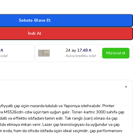
Səbətə Əlavə Et
İndi Al
1
₼
24 ay
17.48
₼
Müraciət et
 ödə!
Aylıq kreditlə ödə!
▼
iyyətli çap üçün nəzərdə tutulub və Yaponiya istehsalıdır. Printer
 M5526cdn-cdw üçün tam uyğun gəlir. Toner-kartric 3000 səhifə çap
li və effektiv istifadəni təmin edir. Tək rəngli (sarı) olması ilə çap
 əldə etməyə imkan verir. Lazer çap texnologiyası ilə uyğundur və çap
əm evdə, həm də ofisdə istifadə üçün ideal seçimdir, çap performansını