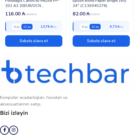
Fotokağız Canon BJ MEDIA PP-
Epson Bond Paper Bright (90)
201 A3 20EUR/OCN
24″ (C13S045278)
(2311B020)
116.00
₼
82.00
₼
140.00
₼
99.00
₼
13,76 ₼
9,73 ₼
6 ay
12 ay
6 ay
12 ay
Səbətə əlavə et
Səbətə əlavə et
Kompüter avadanlıqları, hissələri və
aksesuarlarının satışı.
Bizi izləyin