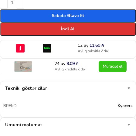
Səbətə Əlavə Et
İndi Al
12 ay
11.60
₼
Aylıq taksitlə ödə!
24 ay
9.09
₼
Müraciət et
Aylıq kreditlə ödə!
Texniki göstəricilər
▼
BREND
Kyocera
Ümumi məlumat
▼