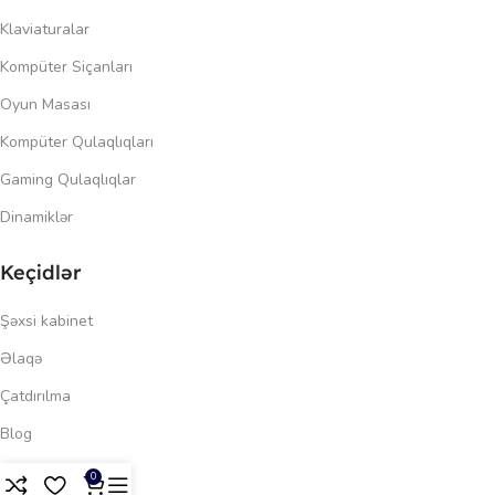
Klaviaturalar
Kompüter Siçanları
Oyun Masası
Kompüter Qulaqlıqları
Gaming Qulaqlıqlar
Dinamiklər
Keçidlər
Şəxsi kabinet
Əlaqə
Çatdırılma
Blog
142.00
₼
Məxfilik siyasəti
0