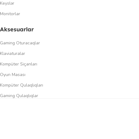
Keyslər
Monitorlar
Aksesuarlar
Gaming Oturacaqlar
Klaviaturalar
Kompüter Siçanları
Oyun Masası
Kompüter Qulaqlıqları
Gaming Qulaqlıqlar
Dinamiklər
0
üqayisə et
İstək siyahısı
Səbət
Menyu
Keçidlər
Şəxsi kabinet