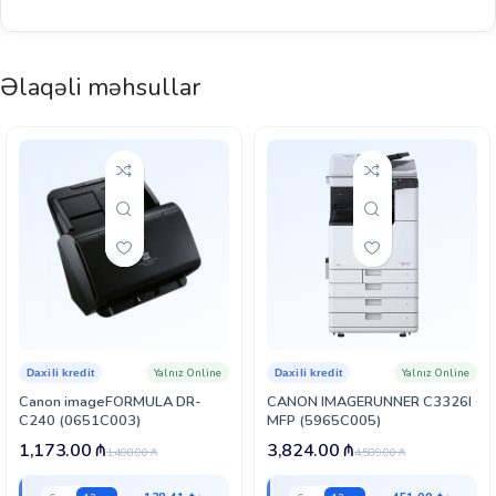
Əlaqəli məhsullar
Yalnız Online
Yalnız Online
Daxili kredit
Daxili kredit
Canon imageFORMULA DR-
CANON IMAGERUNNER C3326I
C240 (0651C003)
MFP (5965C005)
1,173.00
₼
3,824.00
₼
1,408.00
₼
4,589.00
₼