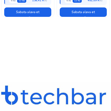
138,41 ₼
451,09 ₼
6 ay
12 ay
6 ay
12 ay
Səbətə əlavə et
Səbətə əlavə et