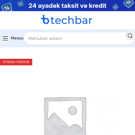
Menyu
Ev
Çap avadanlıqları
Skanerlər
STOKDA YOXDUR