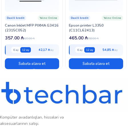
kopyalarda yüksək keyfiyyət təmin edilir. Cihazın 6.1 düymlük rəngli
LCD displeyi iş prosesini izləmək və funksiyaları seçmək üçün rahat
interfeys təqdim edir.
Yalnız Online
Yalnız Online
Daxili kredit
Daxili kredit
Canon InkJet MFP PIXMA G3416
Epson printer L3350
Epson L6490 müxtəlif çap media növlərini dəstəkləyir: kartlar,
(2315C052)
(C11CL62413)
konvertlər, mat kağız və digər xüsusi materiallar ilə işləyə bilir.
357.00
₼
465.00
₼
Quraşdırma və istifadə sadədir, enerji sərfiyyatı isə minimal
429.00
₼
558.00
₼
səviyyədədir — işləyərkən 12 W, gözləmə rejimində isə 5 W.
42,17 ₼
54,85 ₼
6 ay
12 ay
6 ay
12 ay
Səbətə əlavə et
Səbətə əlavə et
Kompüter avadanlıqları, hissələri və
aksesuarlarının satışı.