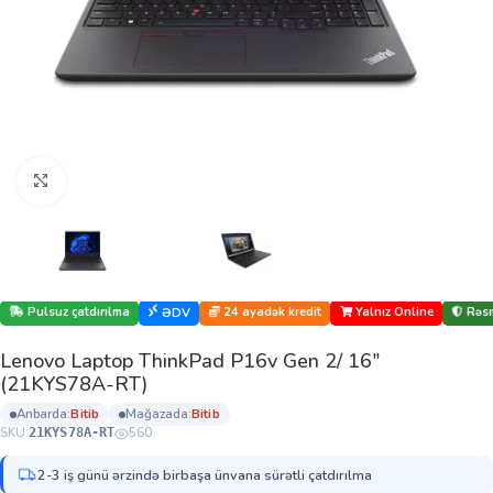
Böyütmək üçün klikləyin
Pulsuz çatdırılma
24 ayadək kredit
Yalnız Online
Rəsm
ƏDV
Lenovo Laptop ThinkPad P16v Gen 2/ 16″
(21KYS78A-RT)
anbarda:
bi̇ti̇b
mağazada:
bi̇ti̇b
SKU:
560
21KYS78A-RT
2-3 iş günü ərzində birbaşa ünvana sürətli çatdırılma