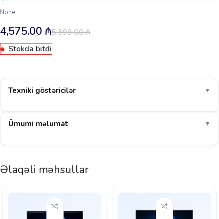
None
4,575.00
₼
5,399.00
₼
Stokda bitdi
Texniki göstəricilər
▼
Ümumi məlumat
▼
Əlaqəli məhsullar