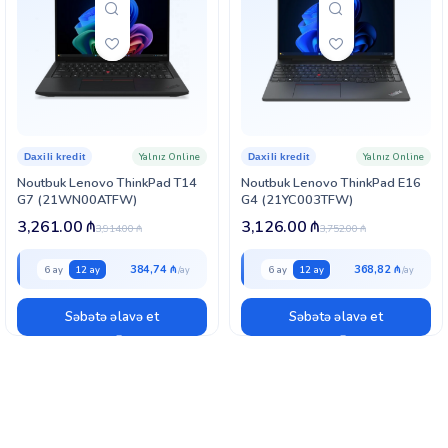
Yalnız Online
Yalnız Online
Daxili kredit
Daxili kredit
Noutbuk Lenovo ThinkPad T14
Noutbuk Lenovo ThinkPad E16
G7 (21WN00ATFW)
G4 (21YC003TFW)
3,261.00
₼
3,126.00
₼
3,914.00
₼
3,752.00
₼
384,74 ₼
368,82 ₼
6 ay
12 ay
6 ay
12 ay
Səbətə əlavə et
Səbətə əlavə et