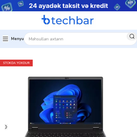
Menyu
Ev
Noutbuklar
Biznes noutbukları
STOKDA YOXDUR