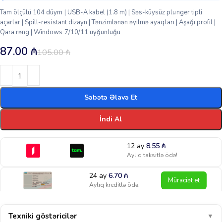
Tam ölçülü 104 düym | USB-A kabel (1.8 m) | Səs-küysüz plunger tipli
açarlar | Spill-resistant dizayn | Tənzimlənən əyilmə ayaqları | Aşağı profil |
Qara rəng | Windows 7/10/11 uyğunluğu
87.00
₼
105.00
₼
Səbətə Əlavə Et
İndi Al
12 ay
8.55
₼
Aylıq taksitlə ödə!
24 ay
6.70
₼
Müraciət et
Aylıq kreditlə ödə!
Texniki göstəricilər
▼