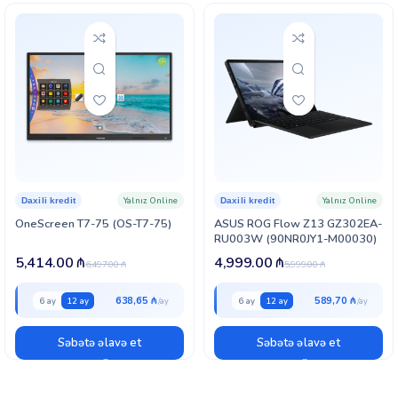
Yalnız Online
Yalnız Online
Daxili kredit
Daxili kredit
OneScreen T7-75 (OS-T7-75)
ASUS ROG Flow Z13 GZ302EA-
RU003W (90NR0JY1-M00030)
5,414.00
₼
4,999.00
₼
6,497.00
₼
5,999.00
₼
638,65 ₼
589,70 ₼
6 ay
12 ay
6 ay
12 ay
Səbətə əlavə et
Səbətə əlavə et