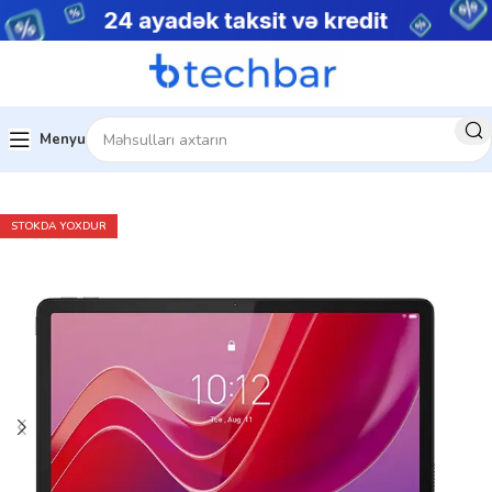
Menyu
Ev
Tablet və Planşetlər
Android Tablet
STOKDA YOXDUR