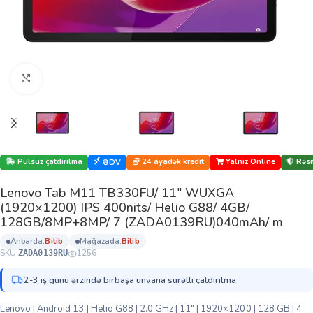
Böyütmək üçün klikləyin
Pulsuz çatdırılma
24 ayadək kredit
Yalnız Online
Rəsm
ƏDV
Lenovo Tab M11 TB330FU/ 11″ WUXGA
(1920×1200) IPS 400nits/ Helio G88/ 4GB/
128GB/8MP+8MP/ 7 (ZADA0139RU)040mAh/ m
anbarda:
bi̇ti̇b
mağazada:
bi̇ti̇b
SKU:
1256
ZADA0139RU
2-3 iş günü ərzində birbaşa ünvana sürətli çatdırılma
Lenovo | Android 13 | Helio G88 | 2.0 GHz | 11″ | 1920×1200 | 128 GB | 4