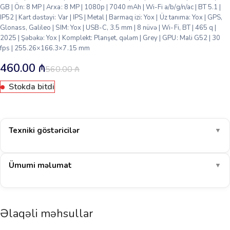
GB | Ön: 8 MP | Arxa: 8 MP | 1080p | 7040 mAh | Wi-Fi a/b/g/n/ac | BT 5.1 |
IP52 | Kart dəstəyi: Var | IPS | Metal | Barmaq izi: Yox | Üz tanıma: Yox | GPS,
Glonass, Galileo | SIM: Yox | USB-C, 3.5 mm | 8 nüvə | Wi-Fi, BT | 465 q |
2025 | Şəbəkə: Yox | Komplekt: Planşet, qələm | Grey | GPU: Mali G52 | 30
fps | 255.26×166.3×7.15 mm
460.00
₼
560.00
₼
Stokda bitdi
Texniki göstəricilər
▼
Ümumi məlumat
▼
Əlaqəli məhsullar