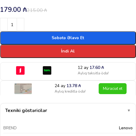
179.00
₼
215.00
₼
Səbətə Əlavə Et
İndi Al
12 ay
17.60
₼
Aylıq taksitlə ödə!
24 ay
13.78
₼
Müraciət et
Aylıq kreditlə ödə!
Texniki göstəricilər
▼
BREND
Lenovo