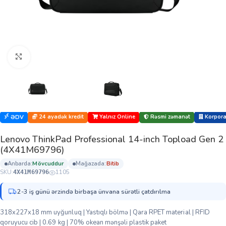
Böyütmək üçün klikləyin
24 ayadək kredit
Yalnız Online
Rəsmi zəmanət
Korporat
ƏDV
Lenovo ThinkPad Professional 14-inch Topload Gen 2
(4X41M69796)
anbarda:
mövcuddur
mağazada:
bi̇ti̇b
SKU:
1105
4X41M69796
2-3 iş günü ərzində birbaşa ünvana sürətli çatdırılma
318x227x18 mm uyğunluq | Yastıqlı bölmə | Qara RPET material | RFID
qoruyucu cib | 0.69 kg | 70% okean mənşəli plastik paket