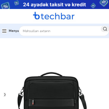
Menyu
Kompüter aksesuarları
Noutbuk Çantaları