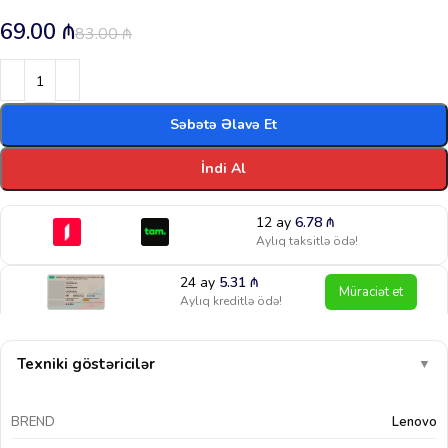
69.00
₼
83.00
₼
Səbətə Əlavə Et
İndi Al
12 ay
6.78
₼
Aylıq taksitlə ödə!
24 ay
5.31
₼
Müraciət et
Aylıq kreditlə ödə!
Texniki göstəricilər
▼
BREND
Lenovo