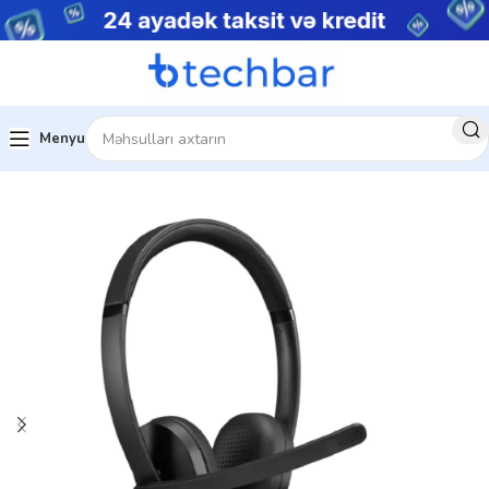
Menyu
Kompüter Qulaqlıqları
Lenovo Qulaqlıqlar