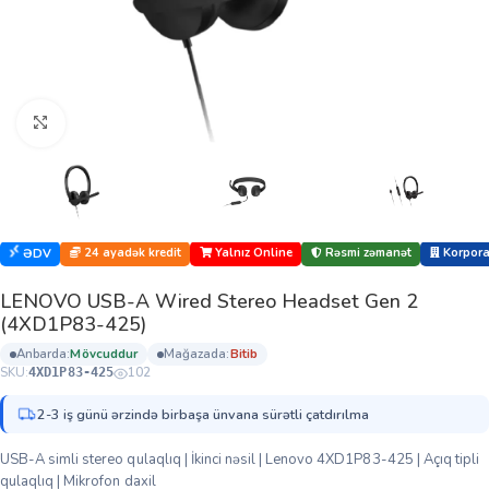
Böyütmək üçün klikləyin
24 ayadək kredit
Yalnız Online
Rəsmi zəmanət
Korporat
ƏDV
LENOVO USB-A Wired Stereo Headset Gen 2
(4XD1P83-425)
anbarda:
mövcuddur
mağazada:
bi̇ti̇b
SKU:
102
4XD1P83-425
2-3 iş günü ərzində birbaşa ünvana sürətli çatdırılma
USB-A simli stereo qulaqlıq | İkinci nəsil | Lenovo 4XD1P83-425 | Açıq tipli
qulaqlıq | Mikrofon daxil