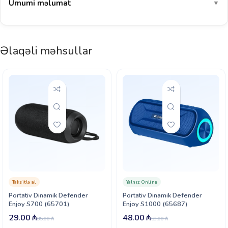
Ümumi məlumat
▼
Əlaqəli məhsullar
Taksitlə al
Yalnız Online
Portativ Dinamik Defender
Portativ Dinamik Defender
Enjoy S700 (65701)
Enjoy S1000 (65687)
29.00
₼
48.00
₼
35.00
₼
58.00
₼