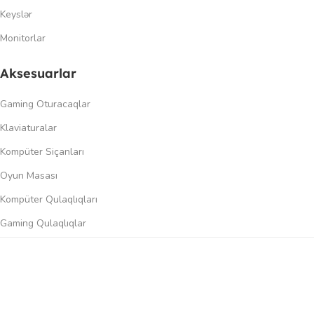
Keyslər
Monitorlar
Aksesuarlar
Gaming Oturacaqlar
Klaviaturalar
Kompüter Siçanları
Oyun Masası
Kompüter Qulaqlıqları
Gaming Qulaqlıqlar
Dinamiklər
0
üqayisə et
İstək siyahısı
Səbət
Menyu
Keçidlər
Şəxsi kabinet