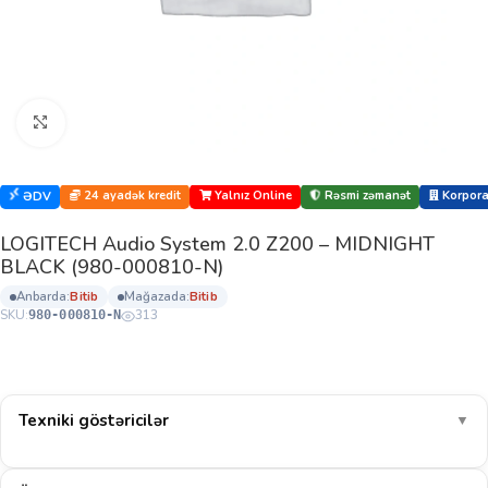
Böyütmək üçün klikləyin
24 ayadək kredit
Yalnız Online
Rəsmi zəmanət
Korporat
ƏDV
LOGITECH Audio System 2.0 Z200 – MIDNIGHT
BLACK (980-000810-N)
anbarda:
bi̇ti̇b
mağazada:
bi̇ti̇b
SKU:
313
980-000810-N
Texniki göstəricilər
▼