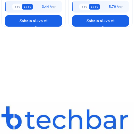
3,44 ₼
5,70 ₼
6 ay
12 ay
6 ay
12 ay
Səbətə əlavə et
Səbətə əlavə et