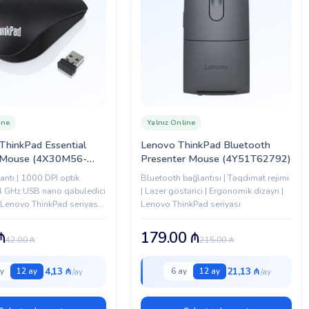
ine
Yalnız Online
hinkPad Essential
Lenovo ThinkPad Bluetooth
 Mouse (4X30M56-
Presenter Mouse (4Y51T62792)
antı | 1000 DPI optik
Bluetooth bağlantısı | Təqdimat rejimi
.4 GHz USB nano qəbuledici
| Lazer göstərici | Ergonomik dizayn |
 Lenovo ThinkPad seriyası
Lenovo ThinkPad seriyası
də tutulmuş
₼
179.00
₼
42.00
₼
215.00
₼
4,13 ₼
21,13 ₼
y
12 ay
6 ay
12 ay