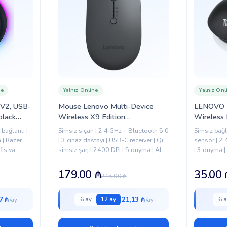
ne
Yalnız Online
Yalnız Onl
 V2, USB-
Mouse Lenovo Multi-Device
LENOVO T
black
Wireless X9 Edition
Wireless
1)
(4Y51R29290)
887)
bağlantı |
Simsiz siçan | 2.4 GHz + Bluetooth 5.0
Simsiz bağl
 | Razer
| 3 cihaz dəstəyi | USB-C receiver | Qi
sensor | 2
fis və
simsiz şarj | 2400 DPI | 5 düymə | AI
| 3 düymə |
Now düyməsi...
üçün nəzər
179.00
₼
35.00
215.00
₼
7 ₼
21,13 ₼
6 ay
12 ay
6 a