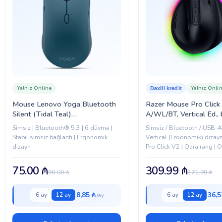
Yalnız Online
Yalnız Onli
Daxili kredit
Mouse Lenovo Yoga Bluetooth
Razer Mouse Pro Click
Silent (Tidal Teal)
A/WL/BT, Vertical Ed., 
(GY51S61916)
(RZ01-05250100-R3G
Simsiz | Bluetooth® 5.3 | 6 düymə |
Simsiz / Bluetooth / USB-A 
Stabil simsiz bağlantı | Erqonomik
Vertical (Erqonomik) dizayn
dizayn
Pro Click V2 | Qara rəng | O
peşəkar istifadə üçün
75.00
₼
309.99
₼
90.00
₼
371.99
₼
8,85 ₼
36,5
6 ay
12 ay
6 ay
12 ay