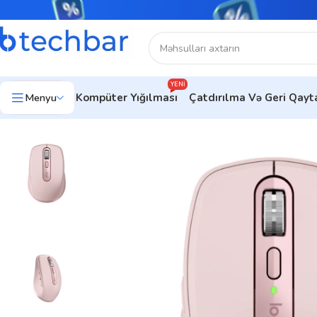
YENI
Menyu
Kompüter Yığılması
Çatdırılma Və Geri Qay
Ev
Kompüter aksesuarları
Kompüter Sıçanları
Ofis üçün siçanlar