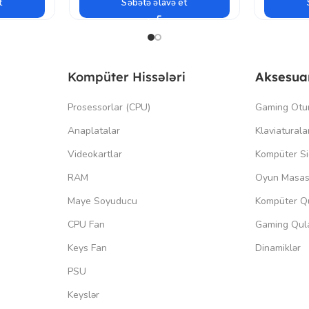
t
Səbətə əlavə et
Kompüter Hissələri
Aksesua
Prosessorlar (CPU)
Gaming Otu
Anaplatalar
Klaviaturala
Videokartlar
Kompüter Si
RAM
Oyun Masas
Maye Soyuducu
Kompüter Qu
CPU Fan
Gaming Qula
Keys Fan
Dinamiklər
PSU
Keyslər