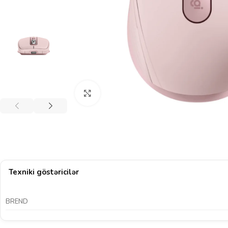
Böyütmək üçün klikləyin
Texniki göstəricilər
BREND