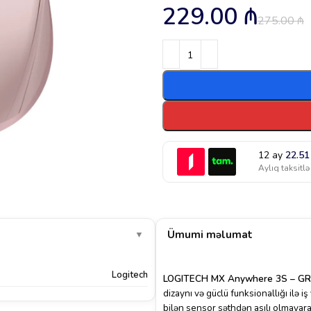
229.00
₼
275.00
₼
12 ay
22.5
Aylıq taksitlə
Ümumi məlumat
▼
Logitech
LOGITECH MX Anywhere 3S – GR
dizaynı və güclü funksionallığı ilə 
bilən sensor səthdən asılı olmayara