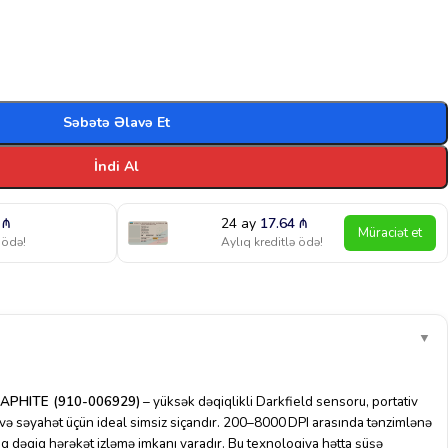
Səbətə Əlavə Et
İndi Al
1
₼
24 ay
17.64
₼
Müraciət et
 ödə!
Aylıq kreditlə ödə!
▼
APHITE (910-006929)
– yüksək dəqiqlikli Darkfield sensoru, portativ
iş və səyahət üçün ideal simsiz siçandır. 200–8000 DPI arasında tənzimlənə
q dəqiq hərəkət izləmə imkanı yaradır. Bu texnologiya hətta şüşə