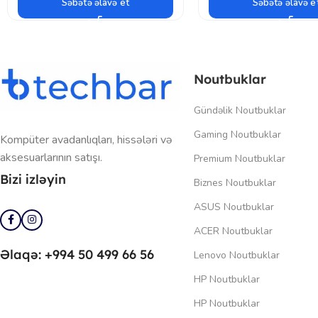
Səbətə əlavə et
Səbətə əlavə e
Noutbuklar
Gündəlik Noutbuklar
Gaming Noutbuklar
Kompüter avadanlıqları, hissələri və
aksesuarlarının satışı.
Premium Noutbuklar
Bizi izləyin
Biznes Noutbuklar
ASUS Noutbuklar
ACER Noutbuklar
Əlaqə: +994 50 499 66 56
Lenovo Noutbuklar
HP Noutbuklar
HP Noutbuklar