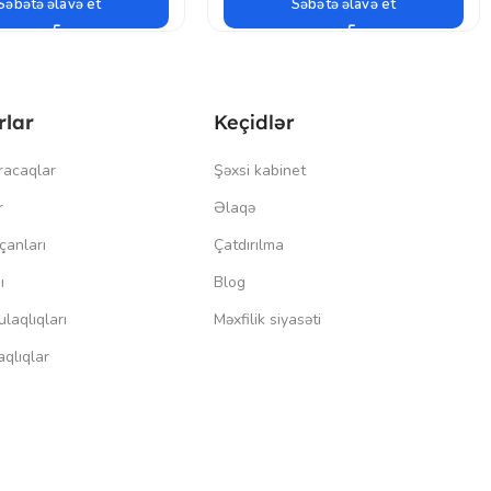
Səbətə əlavə et
Səbətə əlavə et
rlar
Keçidlər
racaqlar
Şəxsi kabinet
r
Əlaqə
çanları
Çatdırılma
ı
Blog
laqlıqları
Məxfilik siyasəti
qlıqlar