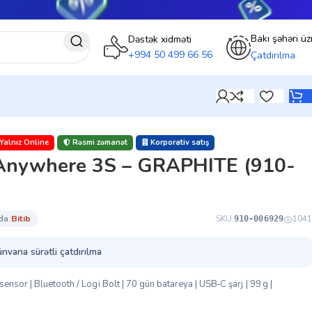
Bakı şəhəri üz
Dəstək xidməti
+994 50 499 66 56
Çatdırılma
Yalnız Online
Rəsmi zəmanət
Korporativ satış
nywhere 3S – GRAPHITE (910-
da:
bi̇ti̇b
SKU:
1041
910-006929
ünvana sürətli çatdırılma
nsor | Bluetooth / Logi Bolt | 70 gün batareya | USB‑C şarj | 99 g |