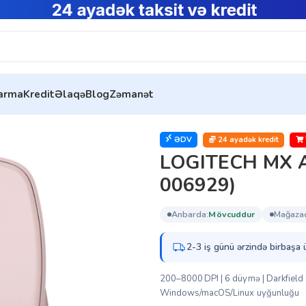
tarma
Kredit
Əlaqə
Blog
Zəmanət
LOGITECH MX Anywhere 3S – GRAPHITE (910-006929)
ƏDV
24 ayadək kredit
LOGITECH MX A
006929)
anbarda:
mövcuddur
mağaza
2-3 iş günü ərzində birbaşa 
200–8000 DPI | 6 düymə | Darkfield se
Windows/macOS/Linux uyğunluğu