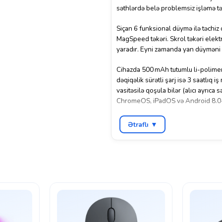
səthlərdə belə problemsiz işləmə tə
Siçan 6 funksional düymə ilə təchiz o
MagSpeed təkəri. Skrol təkəri elektr
yaradır. Eyni zamanda yan düyməni 
Cihazda 500 mAh tutumlu li-polimer
dəqiqəlik sürətli şarj isə 3 saatlıq 
vasitəsilə qoşula bilər (alıcı ayrıca
ChromeOS, iPadOS və Android 8.0+ ə
MX Anywhere 3S, yalnız 99 q
ram
çə
Ətraflı ▼
sadə dizaynı ilə ofis və mobil iş mü
olsa da, oyun məqsədli deyil.