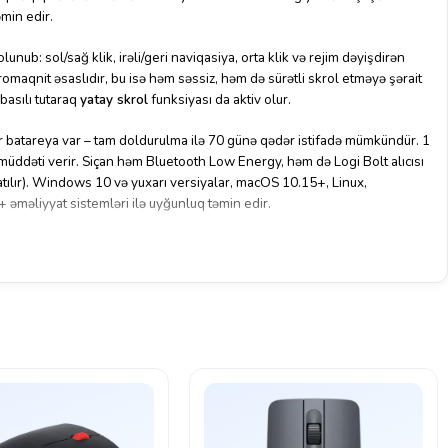
min edir.
lunub: sol/sağ klik, irəli/geri naviqasiya, orta klik və rejim dəyişdirən
omaqnit əsaslıdır, bu isə həm səssiz, həm də sürətli skrol etməyə şərait
basılı tutaraq
yatay skrol
funksiyası da aktiv olur.
 batareya var – tam doldurulma ilə 70 günə qədər istifadə mümkündür. 1
iş müddəti verir. Siçan həm Bluetooth Low Energy, həm də Logi Bolt alıcısı
 satılır). Windows 10 və yuxarı versiyalar, macOS 10.15+, Linux,
məliyyat sistemləri ilə uyğunluq təmin edir.
kisi ilə həm yüngül, həm də ergonomik quruluşa malikdir. Qrafit rəngi və
hitlərinə peşəkar bir toxunuş əlavə edir. Gündəlik istifadə üçün ideal seçim