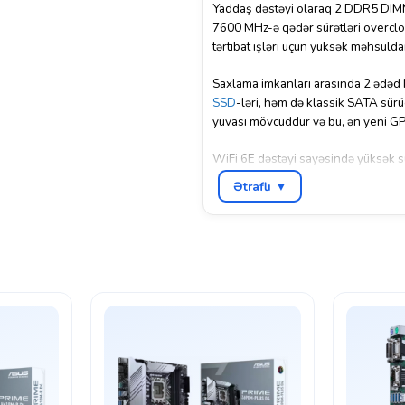
Yaddaş dəstəyi olaraq 2 DDR5 DIMM
7600 MHz-ə qədər sürətləri overcloc
tərtibat işləri üçün yüksək məhsulda
Saxlama imkanları arasında 2 ədəd 
SSD
-ləri, həm də klassik SATA sürü
yuvası mövcuddur və bu, ən yeni GPU
WiFi 6E dəstəyi sayəsində yüksək sür
istifadəsi asan və funksional idar
Ətraflı ▼
yığımlarında güclü və etibarlı əsas 