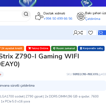
Bakı şəhəri üz
Dəstək xidməti
+994 50 499 66 56
Çatdırılma
24 ayadək kredit
Yalnız Online
Rəsmi zəmanət
Korporativ satış
rix Z790-I Gaming WIFI
EAY0)
̇b
SKU:
403
90MB1CM0-M0EAY0
ünvana sürətli çatdırılma
i | LGA1700 socket | Z790 çipset | 2x DDR5 DIMM (96 GB-a qədər, 7600
 1x PCIe 5.0 x16 yuva