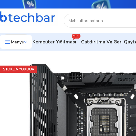
YENI
Menyu
Kompüter Yığılması
Çatdırılma Və Geri Qay
Ev
Kompüter hissələri
Anaplatalar
Asus Anaplatalar
MB ASUS
STOKDA YOXDUR