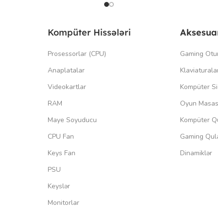
Kompüter Hissələri
Aksesua
Prosessorlar (CPU)
Gaming Otu
Anaplatalar
Klaviaturala
Videokartlar
Kompüter Si
RAM
Oyun Masas
Maye Soyuducu
Kompüter Qu
CPU Fan
Gaming Qula
Keys Fan
Dinamiklər
PSU
Keyslər
Monitorlar