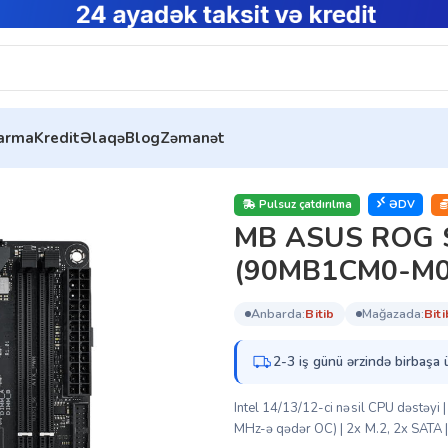
tarma
Kredit
Əlaqə
Blog
Zəmanət
 ROG Strix Z790-I Gaming WIFI (90MB1CM0-M0EAY0)
Pulsuz çatdırılma
ƏDV
MB ASUS ROG St
(90MB1CM0-M0
anbarda:
bi̇ti̇b
mağazada:
bi̇ti
2-3 iş günü ərzində birbaşa 
Intel 14/13/12-ci nəsil CPU dəstəy
MHz-ə qədər OC) | 2x M.2, 2x SATA |