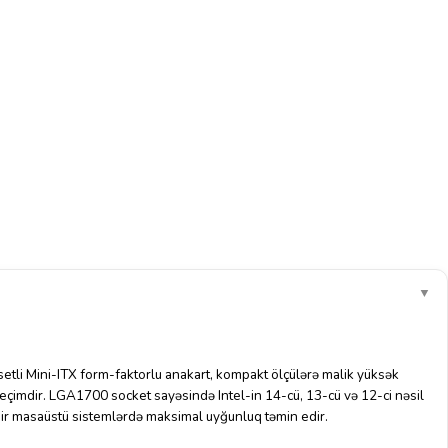
▼
etli Mini-ITX form-faktorlu anakart, kompakt ölçülərə malik yüksək
eçimdir. LGA1700 socket sayəsində Intel-in 14-cü, 13-cü və 12-ci nəsil
sir masaüstü sistemlərdə maksimal uyğunluq təmin edir.