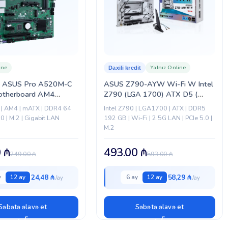
ine
Yalnız Online
Daxili kredit
a ASUS Pro A520M-C
ASUS Z790-AYW Wi-Fi W Intel
otherboard AM4
Z790 (LGA 1700) ATX D5 (
 II)
Z790-AYW Wi)
| AM4 | mATX | DDR4 64
Intel Z790 | LGA1700 | ATX | DDR5
.0 | M.2 | Gigabit LAN
192 GB | Wi-Fi | 2.5G LAN | PCIe 5.0 |
M.2
0
₼
493.00
₼
249.00
₼
593.00
₼
24,48 ₼
58,29 ₼
y
12 ay
6 ay
12 ay
Səbətə əlavə et
Səbətə əlavə et