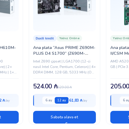
Yalnız Online
Yalnız Onl
Daxili kredit
e H610M-
Ana plata “Asus PRIME Z690M-
Ana plat
PLUS D4 S1700” (Z690M-
II/CSM M
PLUS)
(A520M-C
00
Intel Z690 çipset | LGA1700 (12-ci
AMD A520 
re) | 2×
nəsil Intel Core, Pentium, Celeron) | 4×
GB | PCIe 3
MHz | 1×
DDR4 DIMM, 128 GB, 5333 MHz (OC)
/s | PCIe
| Micro-ATX | HDMI, DisplayPort | USB
3.2 Gen2,...
524.00
₼
205.0
629.00
₼
2 ₼
61,83 ₼
6 ay
12 ay
6 a
t
Səbətə əlavə et