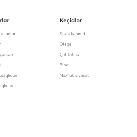
rlar
Keçidlər
racaqlar
Şəxsi kabinet
r
Əlaqə
çanları
Çatdırılma
ı
Blog
laqlıqları
Məxfilik siyasəti
qlıqlar