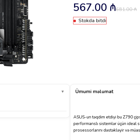
567.00
₼
681.00
₼
Stokda bitdi
Ümumi məlumat
▼
ASUS-un təqdim etdiyi bu Z790 çips
performanslı sistemlər üçün ideal s
prosessorlarını dəstəkləyir və müa