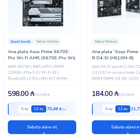
Yalnız Online
Yalnız Online
Daxili kredit
Ana plata Asus Prime X670E-
Ana plata “Asus Prim
Pro Wi-Fi AM5 (X670E-Pro Wi)
R D4-SI (H610M-R)
AMD X670E | AM5 | ATX | DDR5
Intel H610 çipset | LGA17
128GB | PCIe 5.0 | Wi-Fi 6E |
(12/13/14-cü nəsil Intel Co
Bluetooth | 2.5G LAN | M.2 NVMe
DDR4 DIMM, 64 GB, 3200 
M.2 PCIe 3.0 | 4× SATA 6Gb
4.0...
598.00
₼
184.00
₼
717.00
₼
221.00
₼
70,48 ₼
21,7
6 ay
12 ay
6 ay
12 ay
Səbətə əlavə et
Səbətə əlavə e