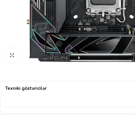
Böyütmək üçün klikləyin
Texniki göstəricilər