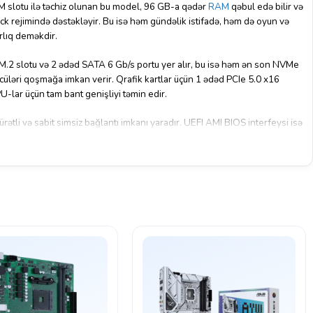
 slotu ilə təchiz olunan bu model, 96 GB-a qədər
RAM
qəbul edə bilir və
k rejimində dəstəkləyir. Bu isə həm gündəlik istifadə, həm də oyun və
rlıq deməkdir.
M.2 slotu və 2 ədəd SATA 6 Gb/s portu yer alır, bu isə həm ən son NVMe
cüləri qoşmağa imkan verir. Qrafik kartlar üçün 1 ədəd PCIe 5.0 x16
-lar üçün tam bant genişliyi təmin edir.
ətli və sabit simsiz bağlantı imkanı yaradır. UEFI AMI BIOS interfeysi isə
əetmə təklif edir. 170×170 mm ölçüsü ilə bu model kompakt sistem
komponent kimi seçilir.