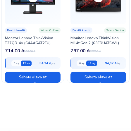
Yalnız Online
Yalnız Online
Daxili kredit
Daxili kredit
Monitor Lenovo ThinkVision
Monitor Lenovo ThinkVision
T27QD-4v (64AAGAT2EU)
M14t Gen 2 (63FDUAT6WL)
714.00
₼
797.00
₼
857.00
₼
957.00
₼
84,24 ₼
94,07 ₼
6 ay
12 ay
6 ay
12 ay
Səbətə əlavə et
Səbətə əlavə et