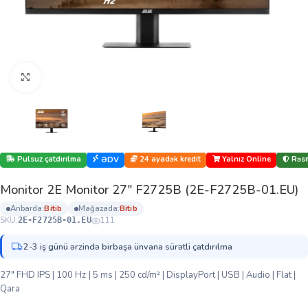
Böyütmək üçün klikləyin
Pulsuz çatdırılma
24 ayadək kredit
Yalnız Online
Rəsm
ƏDV
Monitor 2E Monitor 27″ F2725B (2E-F2725B-01.EU)
anbarda:
bi̇ti̇b
mağazada:
bi̇ti̇b
SKU:
111
2E-F2725B-01.EU
2-3 iş günü ərzində birbaşa ünvana sürətli çatdırılma
27″ FHD IPS | 100 Hz | 5 ms | 250 cd/m² | DisplayPort | USB | Audio | Flat |
Qara