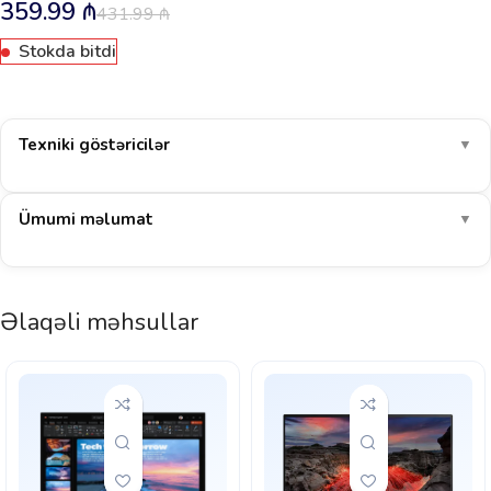
359.99
₼
431.99
₼
Stokda bitdi
Texniki göstəricilər
▼
Ümumi məlumat
▼
Əlaqəli məhsullar