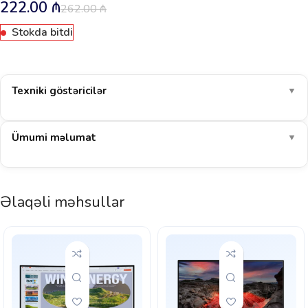
222.00
₼
262.00
₼
Stokda bitdi
Texniki göstəricilər
▼
Ümumi məlumat
▼
Əlaqəli məhsullar