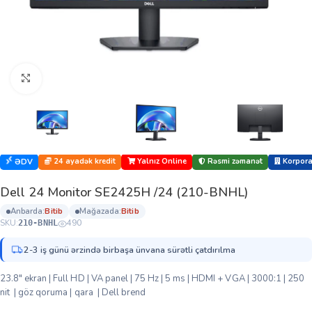
Böyütmək üçün klikləyin
24 ayadək kredit
Yalnız Online
Rəsmi zəmanət
Korporat
ƏDV
Dell 24 Monitor SE2425H /24 (210-BNHL)
anbarda:
bi̇ti̇b
mağazada:
bi̇ti̇b
SKU:
490
210-BNHL
2-3 iş günü ərzində birbaşa ünvana sürətli çatdırılma
23.8″ ekran | Full HD | VA panel | 75 Hz | 5 ms | HDMI + VGA | 3000:1 | 250
nit | göz qoruma | qara | Dell brend