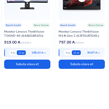
Yalnız Online
Yalnız Online
Daxili kredit
Daxili kredit
Monitor Lenovo ThinkVision
Monitor Lenovo ThinkVision
T34WD-40 (64AEGAR1EU)
M14t Gen 2 (63FDUAT6WL)
919.00
₼
797.00
₼
1,103.00
₼
957.00
₼
108,42 ₼
94,07 ₼
6 ay
12 ay
6 ay
12 ay
Səbətə əlavə et
Səbətə əlavə et