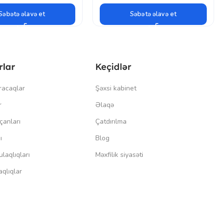
Səbətə əlavə et
Səbətə əlavə et
rlar
Keçidlər
racaqlar
Şəxsi kabinet
r
Əlaqə
çanları
Çatdırılma
ı
Blog
laqlıqları
Məxfilik siyasəti
qlıqlar