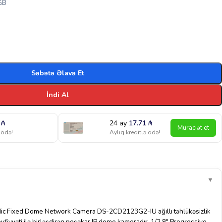
 GB
Səbətə Əlavə Et
İndi Al
1
₼
24 ay
17.71
₼
Müraciət et
 ödə!
Aylıq kreditlə ödə!
▼
Mic Fixed Dome Network Camera DS-2CD2123G2-IU ağıllı təhlükəsizlik
yfiyyəti ilə birləşdirən peşəkar IP dome kameradır. 1/2.8″ Progressive