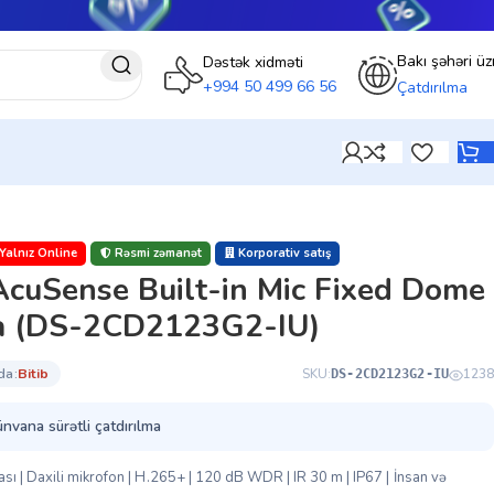
Bakı şəhəri üz
Dəstək xidməti
+994 50 499 66 56
Çatdırılma
Yalnız Online
Rəsmi zəmanət
Korporativ satış
AcuSense Built-in Mic Fixed Dome
a (DS-2CD2123G2-IU)
da:
bi̇ti̇b
SKU:
1238
DS-2CD2123G2-IU
ünvana sürətli çatdırılma
ı | Daxili mikrofon | H.265+ | 120 dB WDR | IR 30 m | IP67 | İnsan və