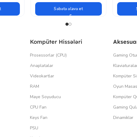
t
Səbətə əlavə et
Kompüter Hissələri
Aksesua
Prosessorlar (CPU)
Gaming Otu
Anaplatalar
Klaviaturala
Videokartlar
Kompüter Si
RAM
Oyun Masas
Maye Soyuducu
Kompüter Qu
CPU Fan
Gaming Qula
Keys Fan
Dinamiklər
PSU