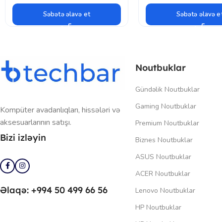
Səbətə əlavə et
Səbətə əlavə e
Noutbuklar
Gündəlik Noutbuklar
Gaming Noutbuklar
Kompüter avadanlıqları, hissələri və
aksesuarlarının satışı.
Premium Noutbuklar
Bizi izləyin
Biznes Noutbuklar
ASUS Noutbuklar
ACER Noutbuklar
Əlaqə: +994 50 499 66 56
Lenovo Noutbuklar
HP Noutbuklar