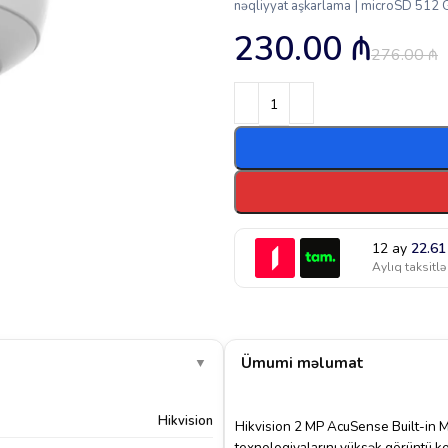
nəqliyyat aşkarlama | microSD 512
230.00
₼
276.00
₼
12 ay
22.6
Aylıq taksitlə
Ümumi məlumat
▼
Hikvision
Hikvision 2 MP AcuSense Built-in 
texnologiyalarını yüksək görüntü ke