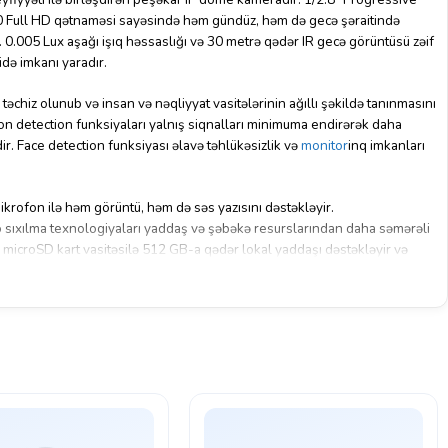
ull HD qətnaməsi sayəsində həm gündüz, həm də gecə şəraitində
. 0.005 Lux aşağı işıq həssaslığı və 30 metrə qədər IR gecə görüntüsü zəif
də imkanı yaradır.
chiz olunub və insan və nəqliyyat vasitələrinin ağıllı şəkildə tanınmasını
ion detection funksiyaları yalnış siqnalları minimuma endirərək daha
dir. Face detection funksiyası əlavə təhlükəsizlik və
monitor
inq imkanları
ofon ilə həm görüntü, həm də səs yazısını dəstəkləyir.
ıxılma texnologiyaları yaddaş və şəbəkə resurslarından daha səmərəli
 microSD kart vasitəsilə 512 GB-a qədər lokal yaddaşı dəstəkləyir və
bilir.
rüntü optimallaşdırma texnologiyaları çətin işıq şəraitində daha
im edir. IP67 qoruma standartına malik korpus cihazı toz və suya qarşı
 həm də açıq məkan istifadəsi üçün uyğun seçimə çevirir. PoE dəstəyi
 və praktikdir.