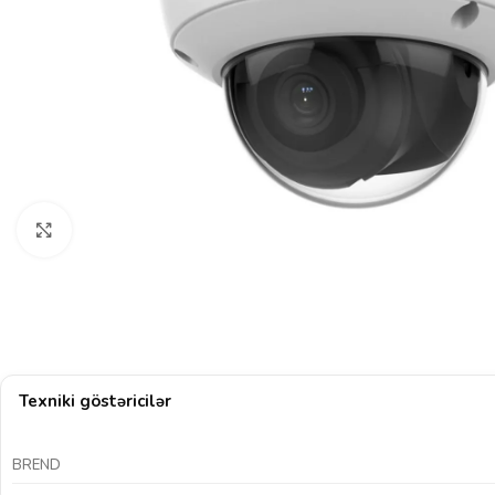
Böyütmək üçün klikləyin
Texniki göstəricilər
BREND