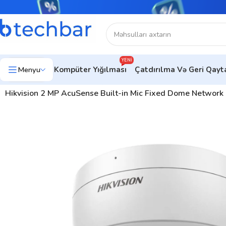
YENI
Menyu
Kompüter Yığılması
Çatdırılma Və Geri Qay
Ev
Təhlükəsizlik sistemləri
Şəbəkə Məhsulları
IP kameralar
Hikvision 2 MP AcuSense Built-in Mic Fixed Dome Netwo