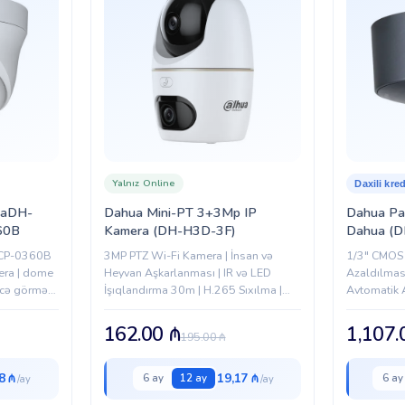
Yalnız Online
Daxili kred
uaDH-
Dahua Mini-PT 3+3Mp IP
Dahua Par
60B
Kamera (DH-H3D-3F)
Dahua (D
PON)
CP-0360B
3MP PTZ Wi-Fi Kamera | İnsan və
1/3" CMOS 
era | dome
Heyvan Aşkarlanması | IR və LED
Azaldılmas
ecə görmə |
İşıqlandırma 30m | H.265 Sıxılma |
Avtomatik 
ə dəstəyi
Mikrofon və Dinamik | IP66 Qoruma.
/ MJPEG Ko
Gecə Rejim
162.00
₼
1,107
195.00
₼
8 ₼
19,17 ₼
6 ay
12 ay
6 ay