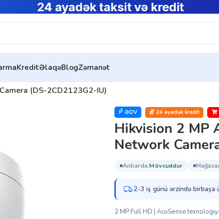
tarma
Kredit
Əlaqə
Blog
Zəmanət
rk Camera (DS-2CD2123G2-IU)
ƏDV
24 ayadək kredit
Hikvision 2 MP 
Network Camer
anbarda:
mövcuddur
mağaza
2-3 iş günü ərzində birbaşa 
2 MP Full HD | AcuSense texnologiyas