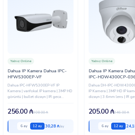
Yalnız Online
Yalnız Online
Dahua IP Kamera Dahua IPC-
Dahua IP Kamera Dah
HFW5300EP-VF
IPC-HDW4300CP-03
Dahua IPC-HFW5300EP-VF IP
Dahua DH-IPC-HDW4300
Kamera | varifokal IP kamera | 3MP HD
IP Kamera | 3MP HD IP kam
görüntü | bullet dizayn | IR gecə
dizayn | 3.6mm lens | IR g
görmə | etibarlı təhlükəsizlik | şəbəkə
stabil təhlükəsizlik | şəbək
dəstəyi
256.00
₼
205.00
₼
308.00
₼
246.00
₼
30,28 ₼
24,1
6 ay
12 ay
6 ay
12 ay