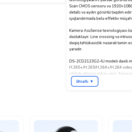
Scan CMOS sensoru və 1920×1080 F
detallı və aydın görüntü təqdim edir
işıqlandırmada belə effektiv müşahi
Kamera AcuSense texnologiyası ilə tə
dəstəkləyir. Line crossing və intrus
dəqiq təhlükəsizlik nəzarəti təmin e
yaradır.
DS-2CD2123G2-IU modeli daxili mikr
H.265+/H.265/H.264+/H.264 video s
istifadə etməyə imkan verir. Kamera
NAS sistemləri ilə inteqrasiya oluna 
Ətraflı ▼
120 dB WDR, BLC, HLC və 3D DNR gö
balanslı və keyfiyyətli görüntü təqd
davamlı edir, bu da onu həm daxili,
sayəsində quraşdırılması daha rahat