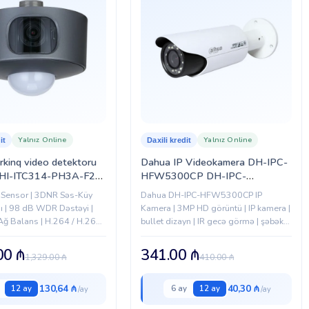
Yalnız Online
Yalnız Online
it
Daxili kredit
kinq video detektoru
Dahua IP Videokamera DH-IPC-
HI-ITC314-PH3A-F2-
HFW5300CP DH-IPC-
HFW5300CP
Sensor | 3DNR Səs-Küy
Dahua DH-IPC-HFW5300CP IP
ı | 98 dB WDR Dəstəyi |
Kamera | 3MP HD görüntü | IP kamera |
Ağ Balans | H.264 / H.265
bullet dizayn | IR gecə görmə | şəbəkə
dlaşdırma | Gündüz və
dəstəyi | etibarlı təhlükəsizlik
i Dəstəyi
.00
₼
341.00
₼
1,329.00
₼
410.00
₼
130,64 ₼
40,30 ₼
12 ay
6 ay
12 ay